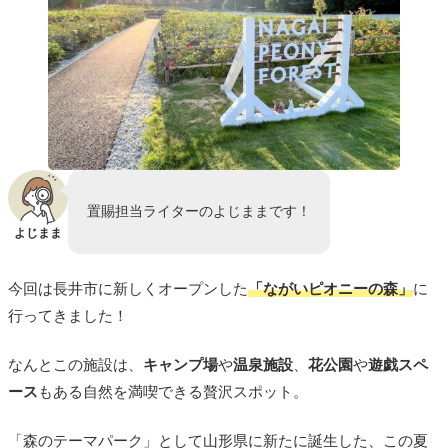
置賜担当ライターのよじままです！
よじまま
今回は長井市に新しくオープンした
「ながいピオニーの森」
に
行ってきました！
なんとこの施設は、
キャンプ場
や
温泉施設
、
花公園
や
遊戯スペ
ース
もある自然を満喫できる贅沢スポット。
「森のテーマパーク」として山形県に新たに誕生した、この夏