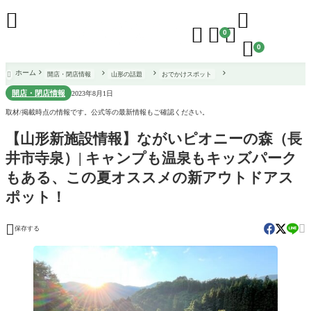





0

0
ホーム
開店・閉店情報
山形の話題
おでかけスポット

開店・閉店情報
2023年8月1日
取材/掲載時点の情報です。公式等の最新情報もご確認ください。
【山形新施設情報】ながいピオニーの森（長
井市寺泉）| キャンプも温泉もキッズパーク
もある、この夏オススメの新アウトドアス
ポット！


保存する