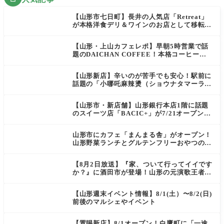
【山形市七日町】長井の人気店「Retreat」
が本格洋食デリ＆ワインのお店として移転オ
ープン決定！
【山形・上山カフェレポ】早朝5時営業で話
題のDAICHAN COFFEE！本格コーヒーを
テイクアウトで堪能
【山形新店】辛いのが苦手でも安心！駅前に
話題の「小哪吒麻辣燙（ショウナタマーラー
タン）」がOPEN
【山形市・新店舗】山形銀行本店1階に話題
のスイーツ店「BACIC+」が7/21オープン！
ご褒美にぴったりの絶品ケーキを実食レポ
山形市にカフェ「まんまる舎」がオープン！
山形野菜ランチとグルテンフリーおやつの新
店情報
【8月2日放送】『家、ついて行ってイイです
か？』に酒田市が登場！山形の元演歌王者
（秘）郷土メシ
【山形週末イベント情報】8/1(土）〜8/2(日)
前後のマルシェやイベント
【置賜新店】8/1オープン！白鷹町に「一途