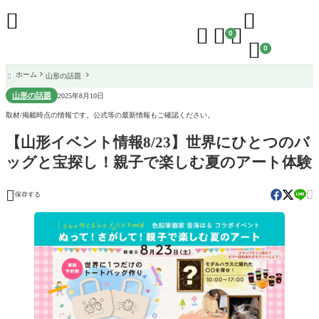





0

0
ホーム
山形の話題

山形の話題
2025年8月10日
取材/掲載時点の情報です。公式等の最新情報もご確認ください。
【山形イベント情報8/23】世界にひとつのバ
ッグと宝探し！親子で楽しむ夏のアート体験


保存する