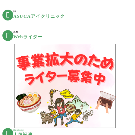
PR

ASUCAアイクリニック
募集

Webライター
Ranking

人気記事