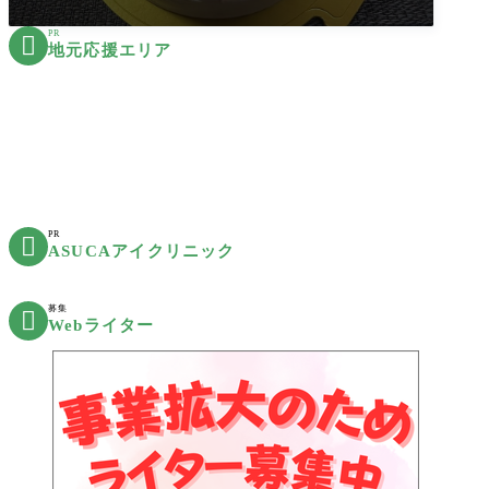
PR

地元応援エリア
PR

ASUCAアイクリニック
募集

Webライター