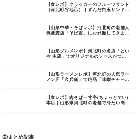
【食レポ】クラッカーのフルーツサンド
（河北町谷地己）｜ずんだ白玉サンドも
衝撃的！
【山形中華・そばレポ】河北町の老舗人
気蕎麦店「そば吉」にお邪魔してきまし
た！
【山形グルメレポ】河北町の名店「とい
や 本店」でオリジナルのソースかつ丼
と中華そばを堪能してきました！
【山形ラーメンレポ】河北町の人気ラー
メン店「久兵衛」で絶品「味噌チャーシ
ューメン」を頂いて来ました！
【食レポ】肉そば一寸亭(ちょっとてい)
本店｜山形県河北町の老舗で冷たい肉そ
ばに舌鼓
②まとめ記事