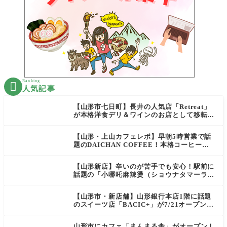
Ranking

人気記事
【山形市七日町】長井の人気店「Retreat」
が本格洋食デリ＆ワインのお店として移転オ
ープン決定！
【山形・上山カフェレポ】早朝5時営業で話
題のDAICHAN COFFEE！本格コーヒーを
テイクアウトで堪能
【山形新店】辛いのが苦手でも安心！駅前に
話題の「小哪吒麻辣燙（ショウナタマーラー
タン）」がOPEN
【山形市・新店舗】山形銀行本店1階に話題
のスイーツ店「BACIC+」が7/21オープン！
ご褒美にぴったりの絶品ケーキを実食レポ
山形市にカフェ「まんまる舎」がオープン！