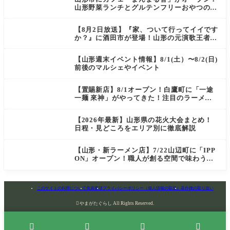
山形野菜ランチとグルテンフリーおやつの新
店情報
【8月2日放送】『家、ついて行ってイイです
か？』に酒田市が登場！山形の元演歌王者
（秘）郷土メシ
【山形週末イベント情報】8/1(土）〜8/2(日)
前後のマルシェやイベント
【置賜新店】8/1オープン！白鷹町に「一途
一麺 來神」がやってきた！注目のラーメン
を爆速実食レポ
【2026年最新】山形県の花火大会まとめ！
日程・見どころをエリア別に徹底解説
【山形・新ラーメン店】7/22山辺町に「IPP
ON」オープン！職人が創る空間で味わう
「冷たい鶏らーめん」を実食レポ
このサイトの利用について
免責事項
プライバシーポリシー（個人情報の取扱）
著作権の取り扱い

やまがたぐらし All Rights Reserved.



