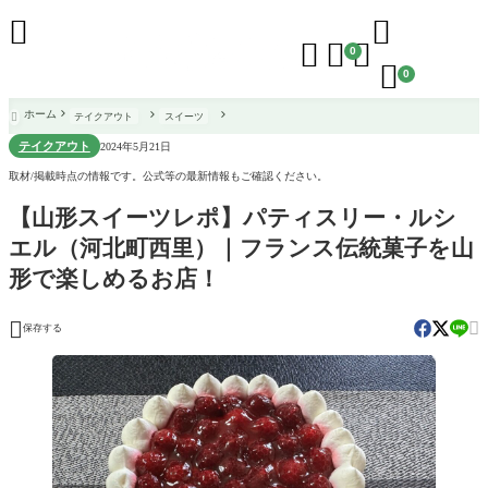





0

0
ホーム
テイクアウト
スイーツ

テイクアウト
2024年5月21日
取材/掲載時点の情報です。公式等の最新情報もご確認ください。
【山形スイーツレポ】パティスリー・ルシ
エル（河北町西里）｜フランス伝統菓子を山
形で楽しめるお店！


保存する