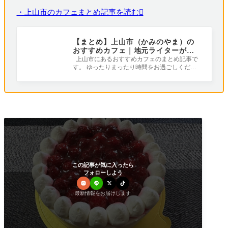
・上山市のカフェまとめ記事を読む
【まとめ】上山市（かみのやま）の
おすすめカフェ｜地元ライターが全
て行ってみました！
上山市にあるおすすめカフェのまとめ記事で
す。 ゆったりまったり時間をお過ごしくださ
い（^-^） １．厩戸「UMAYADO」（上山市
鶴
この記事が気に入ったら
フォローしよう
最新情報をお届けします