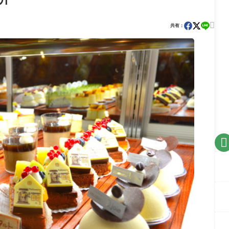

共有：
