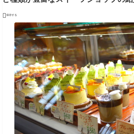

保存する