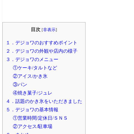
目次
[
非表示
]
１．デジョワのおすすめポイント
２．デジョワの外観や店内の様子
３．デジョワのメニュー
①ケーキ/タルトなど
②アイス/かき氷
③パン
④焼き菓子/ジュレ
４．話題のかき氷をいただきました
５．デジョワの基本情報
①営業時間/定休日/ＳＮＳ
②アクセス/駐車場