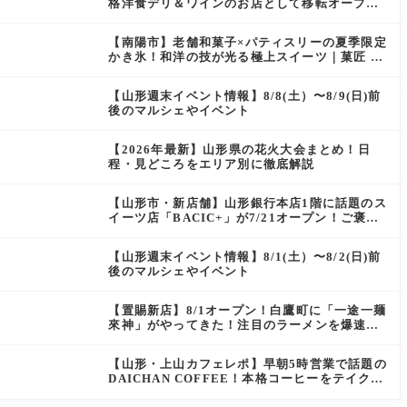
格洋食デリ＆ワインのお店として移転オープン
決定！
【南陽市】老舗和菓子×パティスリーの夏季限定
かき氷！和洋の技が光る極上スイーツ｜菓匠 萬
菊屋 510 Maison de CinQ-dix
【山形週末イベント情報】8/8(土）〜8/9(日)前
後のマルシェやイベント
【2026年最新】山形県の花火大会まとめ！日
程・見どころをエリア別に徹底解説
【山形市・新店舗】山形銀行本店1階に話題のス
イーツ店「BACIC+」が7/21オープン！ご褒美
にぴったりの絶品ケーキを実食レポ
【山形週末イベント情報】8/1(土）〜8/2(日)前
後のマルシェやイベント
【置賜新店】8/1オープン！白鷹町に「一途一麺
來神」がやってきた！注目のラーメンを爆速実
食レポ
【山形・上山カフェレポ】早朝5時営業で話題の
DAICHAN COFFEE！本格コーヒーをテイクア
ウトで堪能