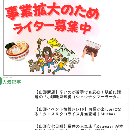
Ranking
人気記事
【山形新店】辛いのが苦手でも安心！駅前に話
題の「小哪吒麻辣燙（ショウナタマーラータ
ン）」がOPEN
【山形イベント情報8/1-16】お昼が楽しみにな
る！タコス＆タコライス弁当登場｜Muchas
【山形市七日町】長井の人気店「Retreat」が本