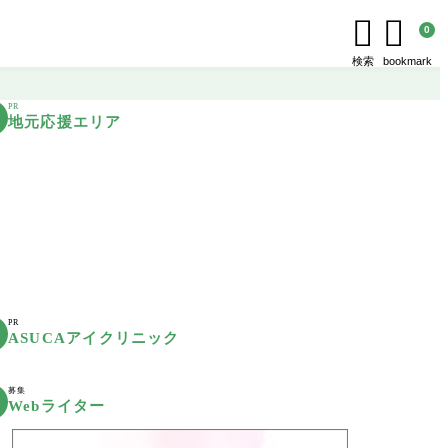


0
検索
bookmark
PR
地元応援エリア
PR
ASUCAアイクリニック
募集
Webライター