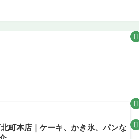



EI)河北町本店｜ケーキ、かき氷、パンな
介