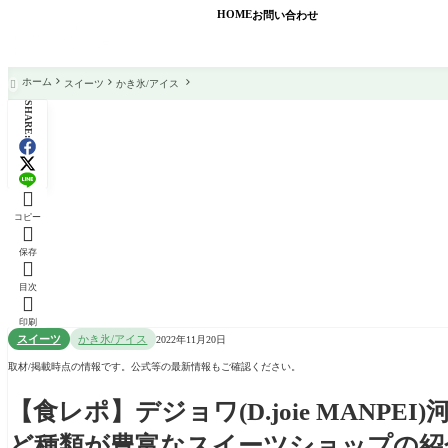
HOME
お問い合わせ
ホーム
スイーツ
かき氷/アイス

SHARE:

コピー

保存

目次

印刷
スイーツ
かき氷/アイス
2022年11月20日
取材/掲載時点の情報です。公式等の最新情報もご確認ください。
【食レポ】デジョワ(D.joie MANP
ど種類が豊富なスイーツショップの紹