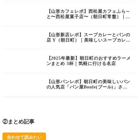
ました！
【山形カフェレポ】西松屋カフェふら～
と〜西松屋菓子店〜（朝日町常盤）｜老
舗和洋菓子店がリニューアル！店主が熱
くこだわった珈琲が頂けるカフェ
【山形新店レポ】スープカレーとパンの
店 Y（朝日町）｜美味しいスープカレー
とパンのお店がオープン！
【2025年最新】朝日町のおすすめラーメ
ンまとめ 3杯｜気軽に行ける名店
【山形パンレポ】朝日町の美味しいパン
の人気店「パン屋Boule(ブール)」さん
にお邪魔してきました！
②まとめ記事
合わせて読みたい