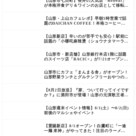
【山形市七日町】長井の人気店「Retreat」
が本格洋食デリ＆ワインのお店として移転オ
ープン決定！
【山形・上山カフェレポ】早朝5時営業で話
題のDAICHAN COFFEE！本格コーヒーを
テイクアウトで堪能
【山形新店】辛いのが苦手でも安心！駅前に
話題の「小哪吒麻辣燙（ショウナタマーラー
タン）」がOPEN
【山形市・新店舗】山形銀行本店1階に話題
のスイーツ店「BACIC+」が7/21オープン！
ご褒美にぴったりの絶品ケーキを実食レポ
山形市にカフェ「まんまる舎」がオープン！
山形野菜ランチとグルテンフリーおやつの新
店情報
【8月2日放送】『家、ついて行ってイイです
か？』に酒田市が登場！山形の元演歌王者
（秘）郷土メシ
【山形週末イベント情報】8/1(土）〜8/2(日)
前後のマルシェやイベント
【置賜新店】8/1オープン！白鷹町に「一途
一麺 來神」がやってきた！注目のラーメン
を爆速実食レポ