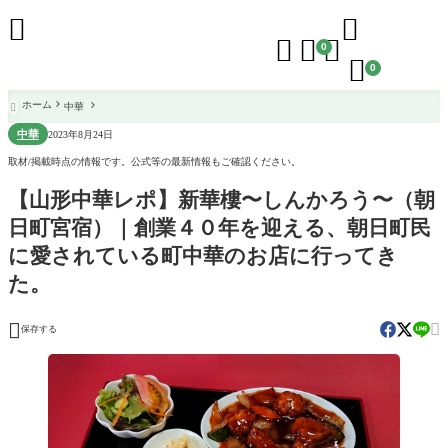





0

0
ホーム
中華

中華
2023年8月24日
取材/掲載時点の情報です。公式等の最新情報もご確認ください。
【山形中華レポ】新華樓〜しんかろう〜（朝
日町宮宿）｜創業４０年を迎える、朝日町民
に愛されている町中華のお店に行ってき
た。


保存する