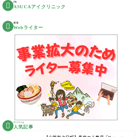
PR

ASUCAアイクリニック
募集

Webライター
Ranking

人気記事