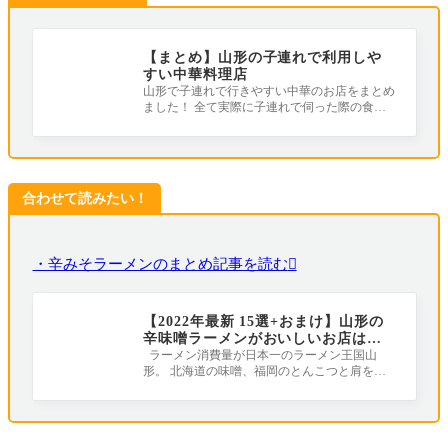
【まとめ】山形の子連れで利用しや
すい中華料理店
山形で子連れで行きやすい中華のお店をまとめ
ました！ 全て実際に子連れで伺った際の食レ
ポを紹介しています。 座敷、子ども用の
合わせて読みたい！
・辛みそラーメンのまとめ記事を読む
【2022年最新 15選+おまけ】山形の
辛味噌ラーメンがおいしいお店はこ
こだ！
ラーメン消費量が日本一のラーメン王国山
形。 北海道の味噌、福岡のとんこつと肩を並
べると言っても過言ではないのが山形の「