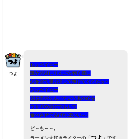
ねぇベイビー
誰かが君に
りんご
を剥く様に
つよ
心を全て曝け出して捧げてくれたら～
ならベイビー
次は君がりんごという名の心を
ウサギの形にでもして
食べさせてあげればいい
～♪
ど～も～～。
つよ
ラーメン大好きライターの「
」です。