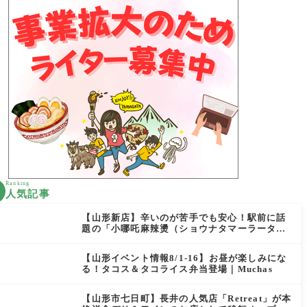
Ranking
人気記事
【山形新店】辛いのが苦手でも安心！駅前に話
題の「小哪吒麻辣燙（ショウナタマーラータ
ン）」がOPEN
【山形イベント情報8/1-16】お昼が楽しみにな
る！タコス＆タコライス弁当登場｜Muchas
【山形市七日町】長井の人気店「Retreat」が本