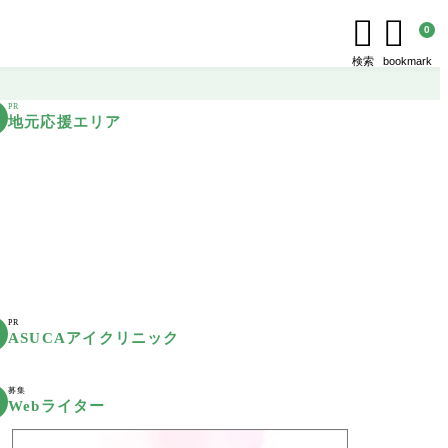


0
検索
bookmark
PR
地元応援エリア
PR
ASUCAアイクリニック
募集
Webライター