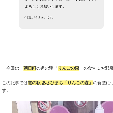
よろしくお願いします。
今回は「0 choir」
です。
今回は、
朝日町
の道の駅
「
りんごの森
」
の食堂にお邪
この記事では
道の駅 あさひまち『りんごの森』
の食堂に
す。