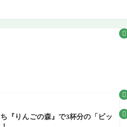



まち『りんごの森』で3杯分の「ビッ
た！