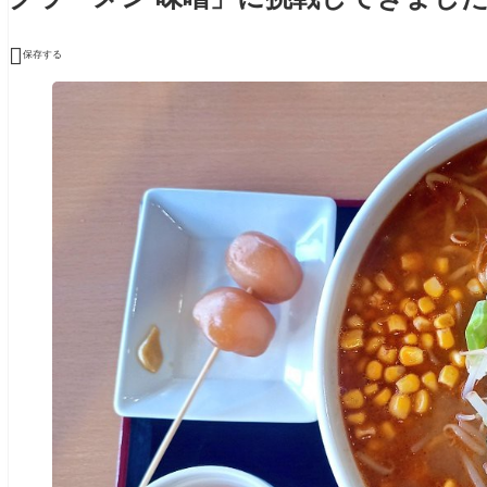

保存する