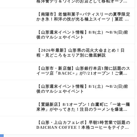
格洋食デリ＆ワインのお店として移転オープン
決定！
【南陽市】老舗和菓子×パティスリーの夏季限定
かき氷！和洋の技が光る極上スイーツ｜菓匠 萬
菊屋 510 Maison de CinQ-dix
【山形週末イベント情報】8/8(土）〜8/9(日)前
後のマルシェやイベント
【2026年最新】山形県の花火大会まとめ！日
程・見どころをエリア別に徹底解説
【山形市・新店舗】山形銀行本店1階に話題のス
イーツ店「BACIC+」が7/21オープン！ご褒美
にぴったりの絶品ケーキを実食レポ
【山形週末イベント情報】8/1(土）〜8/2(日)前
後のマルシェやイベント
【置賜新店】8/1オープン！白鷹町に「一途一麺
來神」がやってきた！注目のラーメンを爆速実
食レポ
【山形・上山カフェレポ】早朝5時営業で話題の
DAICHAN COFFEE！本格コーヒーをテイクア
ウトで堪能