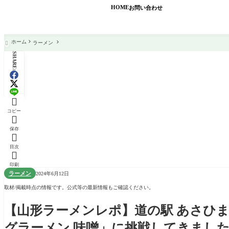
HOME
お問い合わせ
ホーム
ラーメン

SHARE:

コピー

保存

目次

印刷
ラーメン
2024年6月12日
取材/掲載時点の情報です。公式等の最新情報もご確認ください。
【山形ラーメンレポ】道の駅 あさひ
グラーメン 味噌」に挑戦してきまし