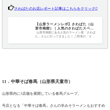
さわばたのお店レポート記事はこちらをクリック
【山形ラーメンレポ】さわばた（山
形市南館）｜人気のさわばたスペシ
ャルをいただきました
山形市南館にある人気のラーメン屋「さわば
た」さんに行ってきました！ 二郎系の「さわ
ばたスペシャル」を初め、オーナーが河
11．中華そば春馬（山形県天童市）
山形県内に3店舗を展開している春馬グループ。
号店となる「中華そば春馬」さんの辛みそラーメンもおすすめ