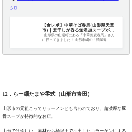
ク
【食レポ】中華そば春馬(山形県天童
市)｜煮干しが香る無添加スープが人
気のお店
山形県の山辺町にある「中華蕎麦春馬」さん
に行ってきました！ 山形市嶋の「麵屋春
馬」、山辺町の「中華蕎麦春馬」と春馬さん
12．らー麺たまや零式（山形市青田）
山形市の元祖こってりラーメンとも言われており、超濃厚な豚
骨スープが特徴的なお店。
山形では珍しい、素材から極限まで抽出したコラーゲンによる