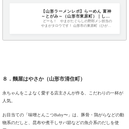
【山形ラーメンレポ】らーめん 富神
～とがみ～（山形市東原町）｜しょ
うゆらーめんが人気だけどあえて辛
どーも！ やまがたぐらしの野郎メシ担当の
やまがタロウです！ 山形市の東原町（ひがし
味噌チャーシュー！
はらまち）、山形大学前にある人気のラ
８．麵屋はやさか（山形市清住町）
永ちゃんをこよなく愛する店主さんが作る、こだわりの一杯が
人気。
お目当ての「味噌とんこつBaby〜」は、豚骨・鶏がらなどの動
物系のだしと、昆布や煮干しサバ節などの魚介系のだしを使