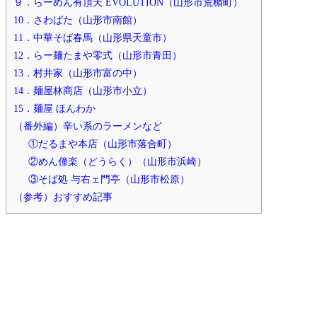
９．らーめん有頂天 EVOLUTION（山形市荒楯町）
10．さわばた（山形市南館）
11．中華そば春馬（山形県天童市）
12．らー麺たまや零式（山形市青田）
13．村井家（山形市富の中）
14．麺屋林商店（山形市小立）
15．麺屋 ほんわか
（番外編）辛い系のラーメンなど
①だるまや本店（山形市落合町）
②めん僮楽（どうらく）（山形市浜崎）
③そば処 与右ェ門亭（山形市松原）
（参考）おすすめ記事