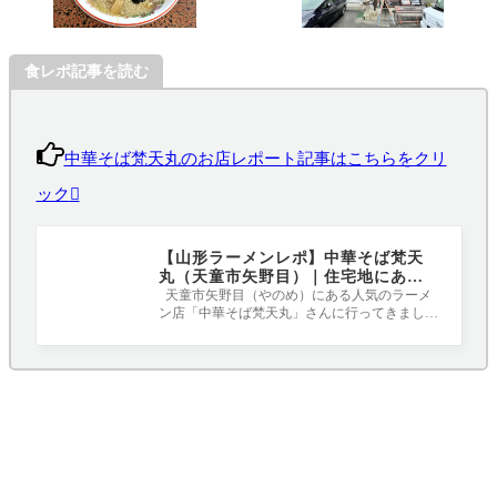
食レポ記事を読む
中華そば梵天丸のお店レポート記事はこちらをクリ
ック
【山形ラーメンレポ】中華そば梵天
丸（天童市矢野目）｜住宅地にある
人気のラーメン店に行ってみた
天童市矢野目（やのめ）にある人気のラーメ
ン店「中華そば梵天丸」さんに行ってきまし
た。 天童市でもトップレベルの人気を誇