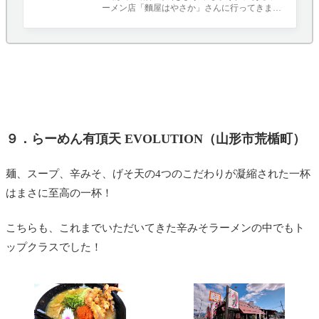
ーメン店「麵屋はやさか」さんに行ってきまし
行ってきました！
た！ 永ちゃんをこよなく愛する店主さ
９．らーめん有頂天 EVOLUTION（山形市荒楯町）
麺、スープ、辛みそ、げそ天の4つのこだわりが凝縮された一杯
はまさに至高の一杯！
こちらも、これまでいただいてきた辛みそラーメンの中でもト
ップクラスでした！