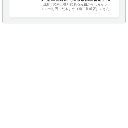
元祖からしみそラーメンのお店
山形市の南二番町にある元祖からしみそラー
メンのお店「だるまや（南二番町店）」さんに
行ってきました。 以前桜田にあったお