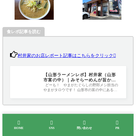
食レポ記事を読む
村井家のお店レポート記事はこちらをクリック
【山形ラーメンレポ】村井家（山形
市富の中）｜みそらーめんが旨かっ
た！！！
どーも！ やまがたぐらしの野郎メシ担当の
やまがタロウです！ 山形市の富の中にあるラ
ーメン屋「村井家」さんに行ってきまし




HOME
SNS
問い合わせ
PR