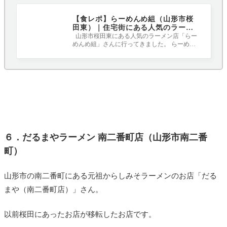
【食レポ】らーめんめ組（山形市桜
田東）｜住宅街にある人気のラーメ
ン店にいってきました！
山形市桜田東にある人気のラーメン店「らー
めんめ組」さんに行ってきました。 らーめん
通の知人からおすすめとして紹介しても
６．だるまやラーメン 南二番町店（山形市南二番
町）
山形市の南二番町にある元祖からしみそラーメンのお店「だる
まや（南二番町店）」さん。
以前桜田にあったお店が移転したお店です。