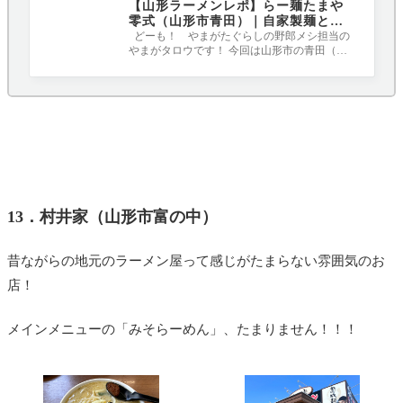
【山形ラーメンレポ】らー麺たまや
零式（山形市青田）｜自家製麺と濃
厚豚骨魚介こってりスープがたまら
どーも！ やまがたぐらしの野郎メシ担当の
やまがタロウです！ 今回は山形市の青田（あ
ない！！！
おた）にある人気のラーメン屋「らー麺
13．村井家（山形市富の中）
昔ながらの地元のラーメン屋って感じがたまらない雰囲気のお
店！
メインメニューの「みそらーめん」、たまりません！！！