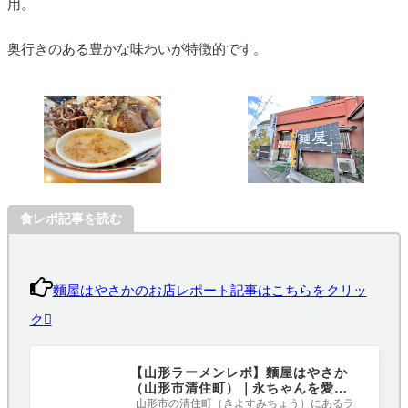
用。
奥行きのある豊かな味わいが特徴的です。
食レポ記事を読む
麵屋はやさかのお店レポート記事はこちらをクリッ
ク
【山形ラーメンレポ】麵屋はやさか
（山形市清住町）｜永ちゃんを愛す
る店主が営むロックなラーメン店に
山形市の清住町（きよすみちょう）にあるラ