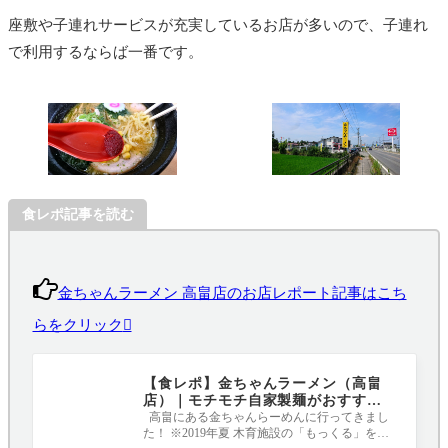
座敷や子連れサービスが充実しているお店が多いので、子連れ
で利用するならば一番です。
食レポ記事を読む
金ちゃんラーメン 高畠店のお店レポート記事はこち
らをクリック
【食レポ】金ちゃんラーメン（高畠
店）｜モチモチ自家製麺がおすすめ
です！
高畠にある金ちゃんらーめんに行ってきまし
た！ ※2019年夏 木育施設の「もっくる」を堪