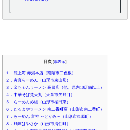
目次
[
非表示
]
１．龍上海 赤湯本店（南陽市二色根）
２．寅真らーめん（山形市東山形）
３．金ちゃんラーメン 高畠店（他、県内10店舗以上）
４．中華そば梵天丸（天童市矢野目）
５．らーめんめ組（山形市桜田東）
６．だるまやラーメン 南二番町店（山形市南二番町）
７．らーめん 富神 ～とがみ～（山形市東原町）
８．麵屋はやさか（山形市清住町）