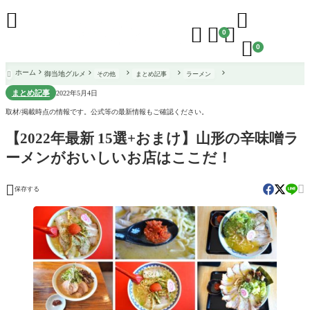





0

0
ホーム
御当地グルメ
その他
まとめ記事
ラーメン

まとめ記事
2022年5月4日
取材/掲載時点の情報です。公式等の最新情報もご確認ください。
【2022年最新 15選+おまけ】山形の辛味噌ラ
ーメンがおいしいお店はここだ！


保存する