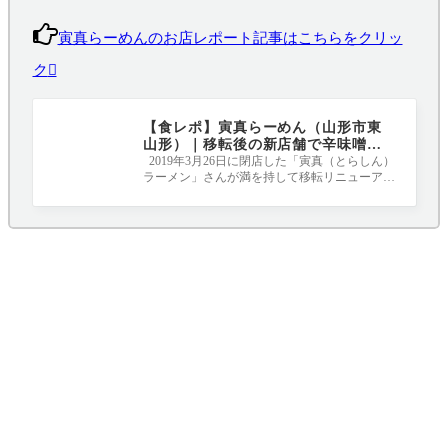
寅真らーめんのお店レポート記事はこちらをクリッ
ク
【食レポ】寅真らーめん（山形市東
山形）｜移転後の新店舗で辛味噌ラ
ーメンを堪能
2019年3月26日に閉店した「寅真（とらしん）
ラーメン」さんが満を持して移転リニューアル
オープンしました！！！ 新店舗は県庁近