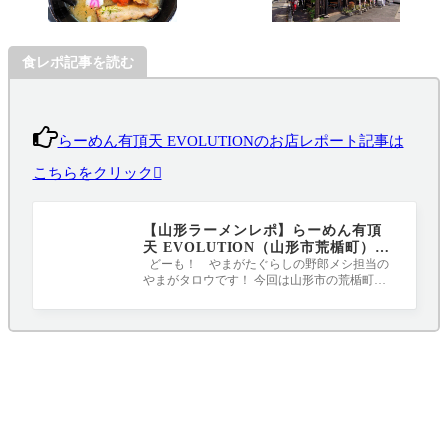
食レポ記事を読む
らーめん有頂天 EVOLUTIONのお店レポート記事は
こちらをクリック
【山形ラーメンレポ】らーめん有頂
天 EVOLUTION（山形市荒楯町）｜
麺、スープ、辛みそ、げそ天の4つの
どーも！ やまがたぐらしの野郎メシ担当の
やまがタロウです！ 今回は山形市の荒楯町に
こだわりが凝縮された一杯
ある人気のらーめん店「らーめん有頂天 E