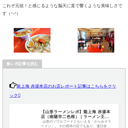
これぞ元祖！と感じるような脳天に直で響くような美味しさで
す（^-^）
食レポ記事を読む
龍上海 赤湯本店のお店レポート記事はこちらをクリ
ック
【山形ラーメンレポ】龍上海 赤湯本
店（南陽市二色根）｜ラーメン王国
山形のからみそラーメン発祥のお店
山形のソウルフードともいえる「からみそラ
ーメン」。 その発祥の店でもあり、連日全国