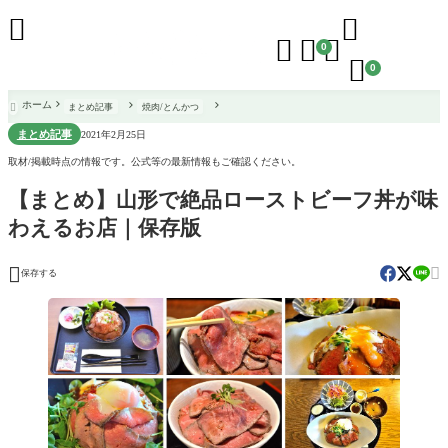





0

0
ホーム
まとめ記事
焼肉/とんかつ

まとめ記事
2021年2月25日
取材/掲載時点の情報です。公式等の最新情報もご確認ください。
【まとめ】山形で絶品ローストビーフ丼が味
わえるお店｜保存版


保存する