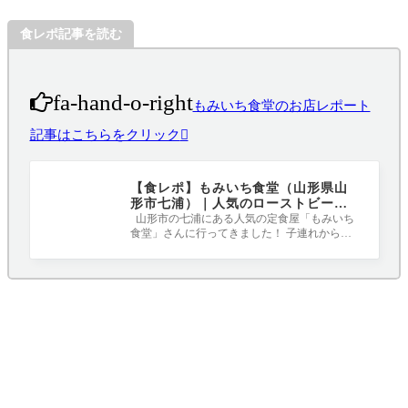
食レポ記事を読む
fa-hand-o-right
もみいち食堂のお店レポート
記事はこちらをクリック
【食レポ】もみいち食堂（山形県山
形市七浦）｜人気のローストビーフ
丼ともみいち定食
山形市の七浦にある人気の定食屋「もみいち
食堂」さんに行ってきました！ 子連れからお
年寄りまで、幅広い年代に人気のお店で