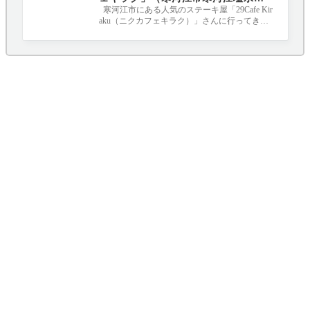
｜お肉グルメマイスターのお店
寒河江市にある人気のステーキ屋「29Cafe Kir
aku（ニクカフェキラク）」さんに行ってきま
した！ 経験豊富なお肉グルメマイスター（