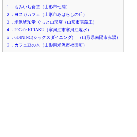
１．もみいち食堂（山形市七浦）
２．ヨスガカフェ（山形市みはらしの丘）
３．米沢琥珀堂 ぐっと山形店（山形市表蔵王）
４．29Cafe KIRAKU（寒河江市寒河江塩水）
５．6DINING(シックスダイニング) （山形県南陽市赤湯）
６．カフェ豆の木（山形県米沢市福田町）