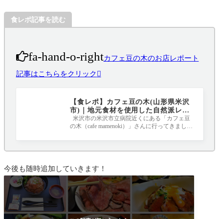
食レポ記事を読む
fa-hand-o-right
カフェ豆の木のお店レポート
記事はこちらをクリック
【食レポ】カフェ豆の木(山形県米沢
市)｜地元食材を使用した自然派レス
トランカフェ
米沢市の米沢市立病院近くにある「カフェ豆
の木（cafe mamenoki）」さんに行ってきまし
た！ ログハウスのような店内には手作りの雑
今後も随時追加していきます！