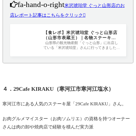
fa-hand-o-right
米沢琥珀堂 ぐっと山形店のお
店レポート記事はこちらをクリック
【食レポ】米沢琥珀堂 ぐっと山形店
（山形市表蔵王）｜名物ステーキ丼
とローストビーフ丼を堪能
山形県の観光物産館「ぐっと山形」に出店し
ている「米沢琥珀堂」さんに行ってきました！
ローストビーフ丼や米沢牛ステーキ丼
４．29Cafe KIRAKU（寒河江市寒河江塩水）
寒河江市にある人気のステーキ屋「29Cafe KIRAKU」さん。
お肉グルメマイスター（お肉ソムリエ）の資格を持つオーナー
さんは肉の卸や焼肉店で経験を積んだ実力派