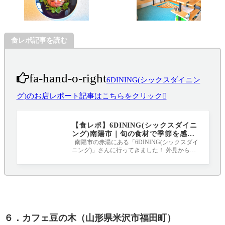
食レポ記事を読む
fa-hand-o-right
6DINING(シックスダイニン
グ)のお店レポート記事はこちらをクリック
【食レポ】6DINING(シックスダイニ
ング)南陽市｜旬の食材で季節を感じ
るランチを堪能
南陽市の赤湯にある「6DINING(シックスダイ
ニング)」さんに行ってきました！ 外見から
「ちょっと大人向けのカフェレストランかな
６．カフェ豆の木（山形県米沢市福田町）