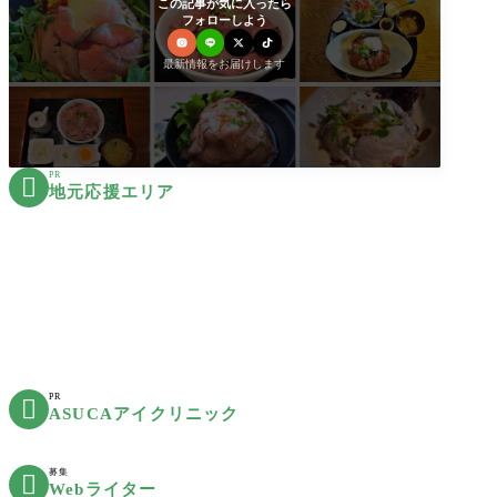
この記事が気に入ったら
フォローしよう
最新情報をお届けします
PR

地元応援エリア
PR

ASUCAアイクリニック
募集

Webライター