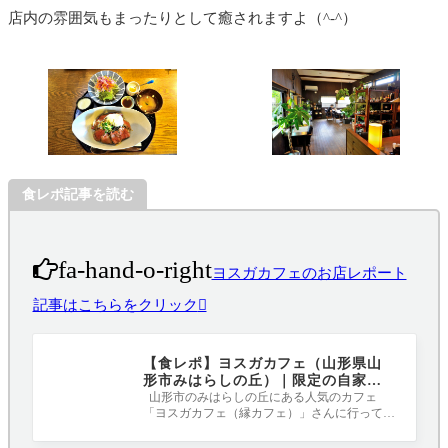
店内の雰囲気もまったりとして癒されますよ（^-^）
食レポ記事を読む
fa-hand-o-right
ヨスガカフェのお店レポート
記事はこちらをクリック
【食レポ】ヨスガカフェ（山形県山
形市みはらしの丘）｜限定の自家製
ローストビーフ丼がやばいです！
山形市のみはらしの丘にある人気のカフェ
「ヨスガカフェ（縁カフェ）」さんに行ってき
ました！ 数量限定という人気「自家製ロ