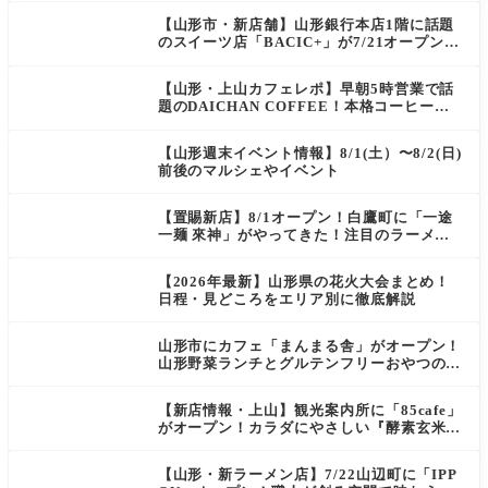
【山形市・新店舗】山形銀行本店1階に話題
のスイーツ店「BACIC+」が7/21オープン！
ご褒美にぴったりの絶品ケーキを実食レポ
【山形・上山カフェレポ】早朝5時営業で話
題のDAICHAN COFFEE！本格コーヒーを
テイクアウトで堪能
【山形週末イベント情報】8/1(土）〜8/2(日)
前後のマルシェやイベント
【置賜新店】8/1オープン！白鷹町に「一途
一麺 來神」がやってきた！注目のラーメン
を爆速実食レポ
【2026年最新】山形県の花火大会まとめ！
日程・見どころをエリア別に徹底解説
山形市にカフェ「まんまる舎」がオープン！
山形野菜ランチとグルテンフリーおやつの新
店情報
【新店情報・上山】観光案内所に「85cafe」
がオープン！カラダにやさしい『酵素玄米お
にぎり』とコーヒーを味わう
【山形・新ラーメン店】7/22山辺町に「IPP