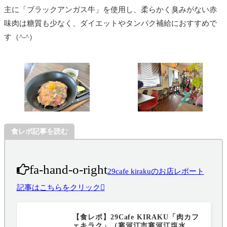
主に「ブラックアンガス牛」を使用し、柔らかく臭みがない赤
味肉は糖質も少なく、ダイエットやタンパク補給におすすめで
す（^-^）
食レポ記事を読む
fa-hand-o-right
29cafe kirakuのお店レポート
記事はこちらをクリック
【食レポ】29Cafe KIRAKU「肉カフ
ェキラク」（寒河江市寒河江塩水）