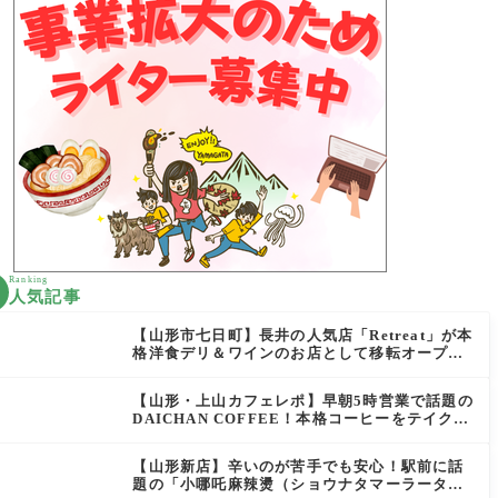
Ranking
人気記事
【山形市七日町】長井の人気店「Retreat」が本
格洋食デリ＆ワインのお店として移転オープン
決定！
【山形・上山カフェレポ】早朝5時営業で話題の
DAICHAN COFFEE！本格コーヒーをテイクア
ウトで堪能
【山形新店】辛いのが苦手でも安心！駅前に話
題の「小哪吒麻辣燙（ショウナタマーラータ