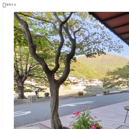

保存する