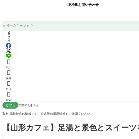
HOME
お問い合わせ
ホーム
カフェ

SHARE:

コピー

保存

目次

印刷
カフェ
2025年9月19日
取材/掲載時点の情報です。公式等の最新情報もご確認ください。
【山形カフェ】足湯と景色とスイーツ