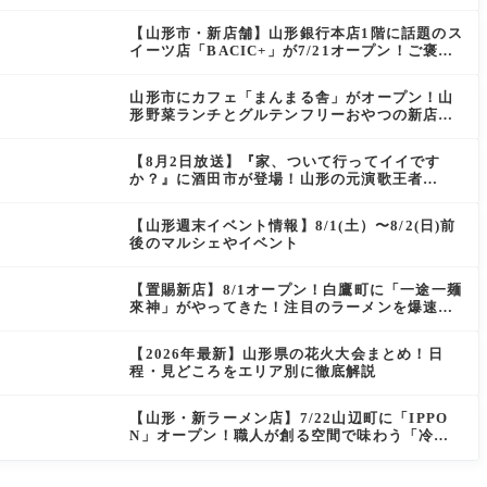
ン）」がOPEN
【山形市・新店舗】山形銀行本店1階に話題のス
イーツ店「BACIC+」が7/21オープン！ご褒美
にぴったりの絶品ケーキを実食レポ
山形市にカフェ「まんまる舎」がオープン！山
形野菜ランチとグルテンフリーおやつの新店情
報
【8月2日放送】『家、ついて行ってイイです
か？』に酒田市が登場！山形の元演歌王者
（秘）郷土メシ
【山形週末イベント情報】8/1(土）〜8/2(日)前
後のマルシェやイベント
【置賜新店】8/1オープン！白鷹町に「一途一麺
來神」がやってきた！注目のラーメンを爆速実
食レポ
【2026年最新】山形県の花火大会まとめ！日
程・見どころをエリア別に徹底解説
【山形・新ラーメン店】7/22山辺町に「IPPO
N」オープン！職人が創る空間で味わう「冷た
い鶏らーめん」を実食レポ