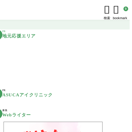


0
検索
bookmark
PR
地元応援エリア
PR
ASUCAアイクリニック
募集
Webライター