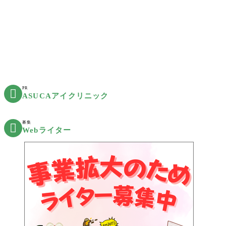
PR

ASUCAアイクリニック
募集

Webライター