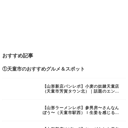
おすすめ記事
①天童市のおすすめグルメ＆スポット
【山形新店パンレポ】小麦の奴隷天童店
（天童市芳賀タウン北）｜話題のエンタ
メパンが山形初上陸！
【山形ラーメンレポ】参男房〜さんなん
ぼう〜（天童市駅西）ｌ生姜を感じるコ
クのあるスープと酒粕が香る味噌