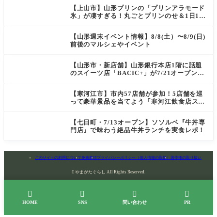
田）
【上山市】山形プリンの「プリンアラモード
氷」が凄すぎる！丸ごとプリンのせ＆1日10
食限定の贅沢かき氷
【山形週末イベント情報】8/8(土）〜8/9(日)
前後のマルシェやイベント
【山形市・新店舗】山形銀行本店1階に話題
のスイーツ店「BACIC+」が7/21オープン！
ご褒美にぴったりの絶品ケーキを実食レポ
【寒河江市】市内57店舗が参加！5店舗を巡
って豪華景品を当てよう「寒河江飲食店スタ
ンプラリー」開催
【七日町・7/13オープン】ソソルベ『牛丼専
門店』で味わう絶品牛丼ランチを実食レポ！
このサイトの利用について
免責事項
プライバシーポリシー（個人情報の取扱）
著作権の取り扱い

やまがたぐらし All Rights Reserved.




HOME
SNS
問い合わせ
PR