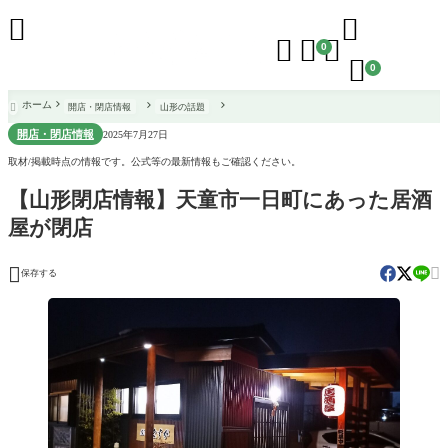





0

0
ホーム
開店・閉店情報
山形の話題

開店・閉店情報
2025年7月27日
取材/掲載時点の情報です。公式等の最新情報もご確認ください。
【山形閉店情報】天童市一日町にあった居酒
屋が閉店


保存する