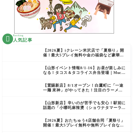
Ranking

人気記事
【2026夏】iクレーン米沢店で「夏祭り」開
催！最大5プレイ無料や金の福袋など豪華企
画が満載！
【山形イベント情報8/1-16】お昼が楽しみに
なる！タコス＆タコライス弁当登場｜Mucha
s
【置賜新店】8/1オープン！白鷹町に「一途
一麺 來神」がやってきた！注目のラーメン
を爆速実食レポ
【山形新店】辛いのが苦手でも安心！駅前に
話題の「小哪吒麻辣燙（ショウナタマーラー
タン）」がOPEN
【2026夏】おたちゅう4店舗合同「夏祭り」
開催！最大5プレイ無料や無料プレイ台など
豪華企画が満載（天童・山形南・米沢・酒