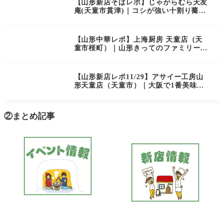
【山形新店そばレポ】じゃがらむら天友
庵(天童市貫津)｜コシが強い十割り蕎麦
をいただけるお店がオープン！
【山形中華レポ】上海厨房 天童店（天
童市桜町）｜山形きってのファミリー向
け中華レストランを訪問！
【山形新店レポ11/29】アサイー工房山
形天童店（天童市）｜大阪で1番美味し
いと評判のアサイー専門店が山形に上陸
②まとめ記事