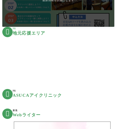
最新情報をお届けします
PR

地元応援エリア
PR

ASUCAアイクリニック
募集

Webライター