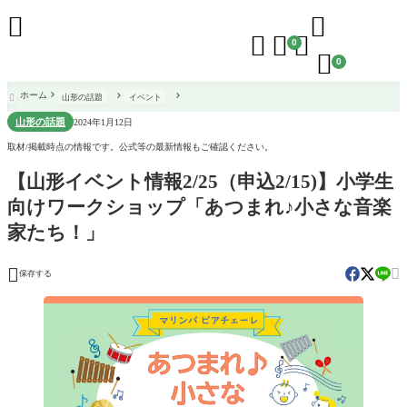





0

0
ホーム
山形の話題
イベント

山形の話題
2024年1月12日
取材/掲載時点の情報です。公式等の最新情報もご確認ください。
【山形イベント情報2/25（申込2/15)】小学生
向けワークショップ「あつまれ♪小さな音楽
家たち！」


保存する