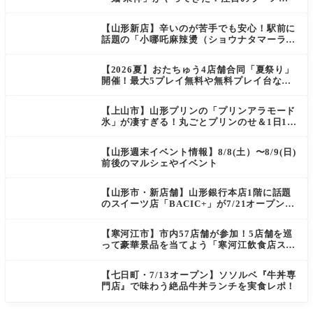
を爆速実食レポ
【山形新店】辛いのが苦手でも安心！駅前に
話題の「小哪吒麻辣燙（ショウナタマーラー
タン）」がOPEN
【2026夏】おたちゅう4店舗合同「夏祭り」
開催！最大5プレイ無料や無料プレイ台など
豪華企画が満載（天童・山形南・米沢・酒
田）
【上山市】山形プリンの「プリンアラモード
氷」が凄すぎる！丸ごとプリンのせ＆1日10
食限定の贅沢かき氷
【山形週末イベント情報】8/8(土）〜8/9(日)
前後のマルシェやイベント
【山形市・新店舗】山形銀行本店1階に話題
のスイーツ店「BACIC+」が7/21オープン！
ご褒美にぴったりの絶品ケーキを実食レポ
【寒河江市】市内57店舗が参加！5店舗を巡
って豪華景品を当てよう「寒河江飲食店スタ
ンプラリー」開催
【七日町・7/13オープン】ソソルベ『牛丼専
門店』で味わう絶品牛丼ランチを実食レポ！