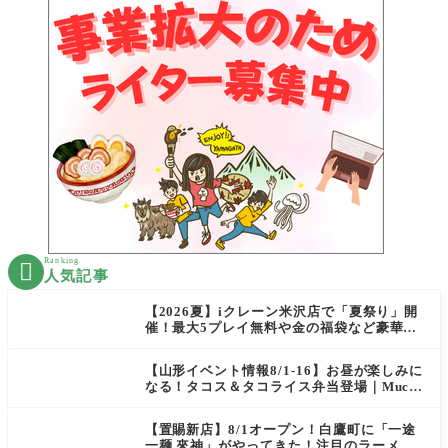
Ranking

人気記事
【2026夏】iクレーン米沢店で「夏祭り」開
催！最大5プレイ無料や金の福袋など豪華企
画が満載！
【山形イベント情報8/1-16】お昼が楽しみに
なる！タコス＆タコライス弁当登場｜Mucha
s
【置賜新店】8/1オープン！白鷹町に「一途
一麺 來神」がやってきた！注目のラーメン