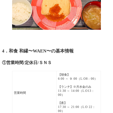
4．和食 和縁〜WAEN〜の基本情報
①営業時間/定休日/ＳＮＳ
【朝食】
6:00 ～ ９:00
（L.O8：00）
【ランチ】※月水金のみ
11:30 ～ 14:00
（L.O13：
営業時間
00）
【夜】
17:30 ～ 21:00
（L.O 22：
00）