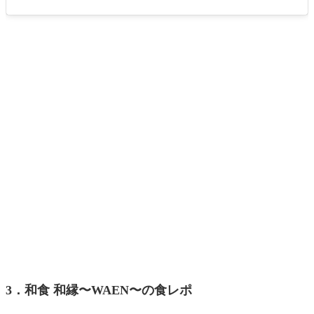
3．和食 和縁〜WAEN〜の食レポ