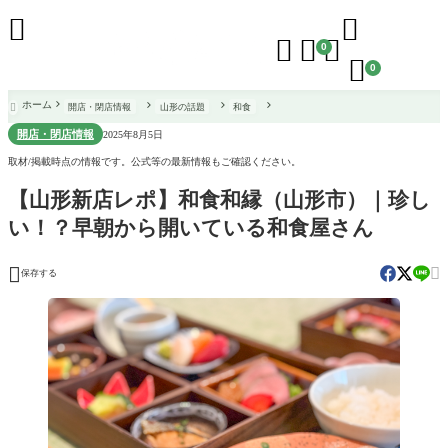





0

0
ホーム
開店・閉店情報
山形の話題
和食

開店・閉店情報
2025年8月5日
取材/掲載時点の情報です。公式等の最新情報もご確認ください。
【山形新店レポ】和食和縁（山形市）｜珍し
い！？早朝から開いている和食屋さん


保存する