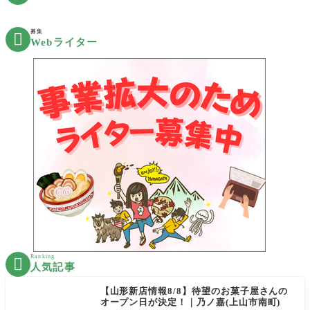
募集

Webライター
Ranking

人気記事
【山形新店情報8/8】待望のお菓子屋さんの
オープン日が決定！｜乃ノ嘉(上山市南町)