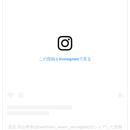
この投稿をInstagramで見る
店主.石山孝幸(@washoku_waen_yamagata)がシェアした投稿