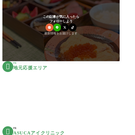
この記事が気に入ったら
フォローしよう
最新情報をお届けします
PR

地元応援エリア
PR

ASUCAアイクリニック