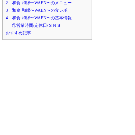
2．和食 和縁〜WAEN〜のメニュー
3．和食 和縁〜WAEN〜の食レポ
4．和食 和縁〜WAEN〜の基本情報
①営業時間/定休日/ＳＮＳ
おすすめ記事