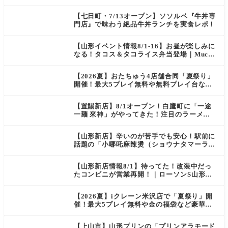
【七日町・7/13オープン】ソソルベ『牛丼専
門店』で味わう絶品牛丼ランチを実食レポ！
【山形イベント情報8/1-16】お昼が楽しみに
なる！タコス＆タコライス弁当登場｜Mucha
s
【2026夏】おたちゅう4店舗合同「夏祭り」
開催！最大5プレイ無料や無料プレイ台など
豪華企画が満載（天童・山形南・米沢・酒
田）
【置賜新店】8/1オープン！白鷹町に「一途
一麺 來神」がやってきた！注目のラーメン
を爆速実食レポ
【山形新店】辛いのが苦手でも安心！駅前に
話題の「小哪吒麻辣燙（ショウナタマーラー
タン）」がOPEN
【山形新店情報8/1】待ってた！改装中だっ
たコンビニが営業再開！｜ローソンS山形七
日町一丁目店
【2026夏】iクレーン米沢店で「夏祭り」開
催！最大5プレイ無料や金の福袋など豪華企
画が満載！
【上山市】山形プリンの「プリンアラモード