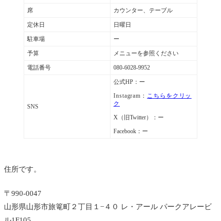
席
カウンター、テーブル
定休日
日曜日
駐車場
ー
予算
メニューを参照ください
電話番号
080-6028-9952
公式HP：ー
Instagram：
こちらをクリッ
ク
SNS
X（旧Twitter）：ー
Facebook：ー
住所です。
〒990-0047
山形県山形市旅篭町２丁目１−４０ レ・アール パークアレービ
ル1F105