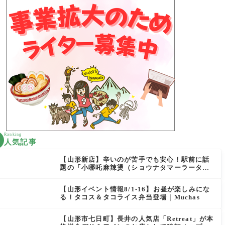
Ranking
人気記事
【山形新店】辛いのが苦手でも安心！駅前に話
題の「小哪吒麻辣燙（ショウナタマーラータ
ン）」がOPEN
【山形イベント情報8/1-16】お昼が楽しみにな
る！タコス＆タコライス弁当登場｜Muchas
【山形市七日町】長井の人気店「Retreat」が本