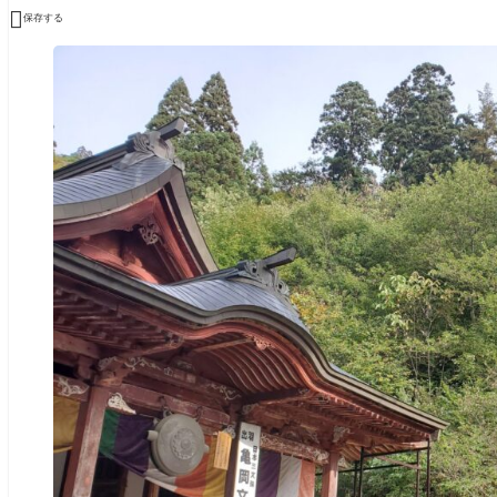

保存する