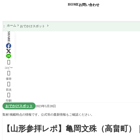
HOME
お問い合わせ
ホーム
おでかけスポット

SHARE:

コピー

保存

目次

印刷
おでかけスポット
2023年5月28日
取材/掲載時点の情報です。公式等の最新情報もご確認ください。
【山形参拝レポ】亀岡文殊（高畠町）