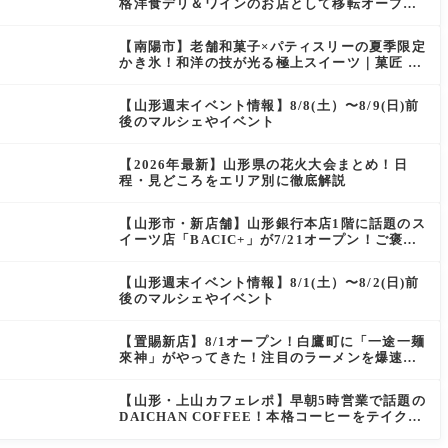
格洋食デリ＆ワインのお店として移転オープン
決定！
【南陽市】老舗和菓子×パティスリーの夏季限定
かき氷！和洋の技が光る極上スイーツ｜菓匠 萬
菊屋 510 Maison de CinQ-dix
【山形週末イベント情報】8/8(土）〜8/9(日)前
後のマルシェやイベント
【2026年最新】山形県の花火大会まとめ！日
程・見どころをエリア別に徹底解説
【山形市・新店舗】山形銀行本店1階に話題のス
イーツ店「BACIC+」が7/21オープン！ご褒美
にぴったりの絶品ケーキを実食レポ
【山形週末イベント情報】8/1(土）〜8/2(日)前
後のマルシェやイベント
【置賜新店】8/1オープン！白鷹町に「一途一麺
來神」がやってきた！注目のラーメンを爆速実
食レポ
【山形・上山カフェレポ】早朝5時営業で話題の
DAICHAN COFFEE！本格コーヒーをテイクア
ウトで堪能