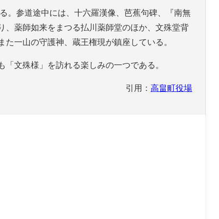
る。参道途中には、十六羅漢像、芭蕉句碑、『南無
り、薬師如来をまつる払川薬師堂のほか、文殊堂背
また一山の守護神、蔵王権現が鎮座している。
も「文殊様」を訪れる楽しみの一つである。
引用：
高畠町役場