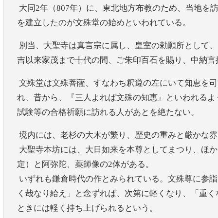
大同2年（807年）に、東北地方布教のため、当地を
を建立したのが文殊堂の始めといわれている。
別当、大聖寺は真言宗に属し、皇室の勅願所として、
吉以来家茂まで十代の間、ご朱印百石を賜り、中納言
文殊堂は文殊菩薩、すなわち釈遵の左にいて知恵を司
れ、昔から、『三人よれば文殊の知恵』といわれるよ
試験等の合格祈願に訪れる人があとを絶たない。
境内には、老杉の大木が繁り、歴史の重みと厳かな雰
大聖寺本坊には、大日如来を本尊としてまつり、ほか
定）と阿弥陀、薬師像の2体がある。
いずれも鎌倉時代の作とみられている。文殊尊に参詣
く哉なり給え」と念ずれば、次第に軽くなり、「重く
ときには軽く持ち上げられるという。