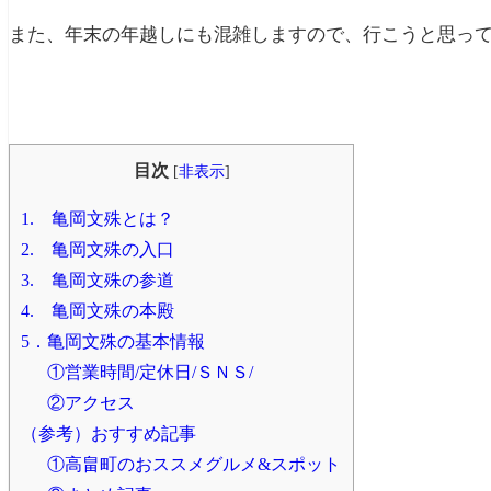
また、年末の年越しにも混雑しますので、行こうと思っ
目次
[
非表示
]
1. 亀岡文殊とは？
2. 亀岡文殊の入口
3. 亀岡文殊の参道
4. 亀岡文殊の本殿
5．亀岡文殊の基本情報
①営業時間/定休日/ＳＮＳ/
②アクセス
（参考）おすすめ記事
①高畠町のおススメグルメ&スポット