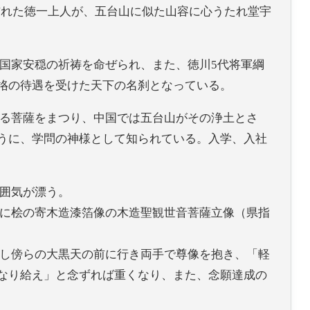
訪れた徳一上人が、五台山に似た山容に心うたれ堂宇
国家安穏の祈祷を命ぜられ、また、徳川5代将軍綱
挌の待遇を受けた天下の名刹となっている。
る菩薩をまつり、中国では五台山がその浄土とさ
うに、学問の神様として知られている。入学、入社
囲気が漂う。
に桧の寄木造漆箔像の木造聖観世音菩薩立像（県指
し傍らの大黒天の前に行き両手で尊像を抱き、「軽
なり給え」と念ずれば重くなり、また、念願達成の