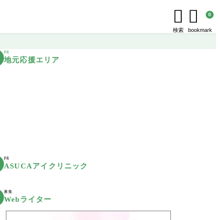


0
検索
bookmark
PR
地元応援エリア
PR
ASUCAアイクリニック
募集
Webライター