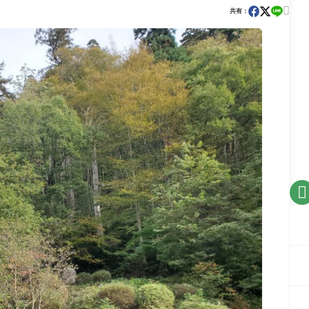

共有：
