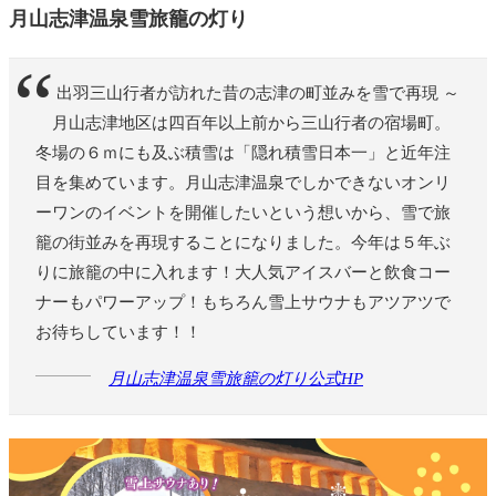
月山志津温泉雪旅籠の灯り
～ 出羽三山行者が訪れた昔の志津の町並みを雪で再現 ～
月山志津地区は四百年以上前から三山行者の宿場町。
冬場の６ｍにも及ぶ積雪は「隠れ積雪日本一」と近年注
目を集めています。月山志津温泉でしかできないオンリ
ーワンのイベントを開催したいという想いから、雪で旅
籠の街並みを再現することになりました。今年は５年ぶ
りに旅籠の中に入れます！大人気アイスバーと飲食コー
ナーもパワーアップ！もちろん雪上サウナもアツアツで
お待ちしています！！
月山志津温泉雪旅籠の灯り公式HP