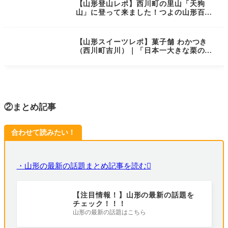
【山形登山レポ】西川町の里山「天狗
山」に登って来ました！つよの山形百名
山15/100｜低山活動記14
【山形スイーツレポ】菓子舗 わかつき
（西川町吉川）｜「日本一大きな栗の
木」にちなんだお菓子はいかが？
②まとめ記事
合わせて読みたい！
・山形の最新の話題まとめ記事を読む
【注目情報！】山形の最新の話題を
チェック！！！
山形の最新の話題はこちら