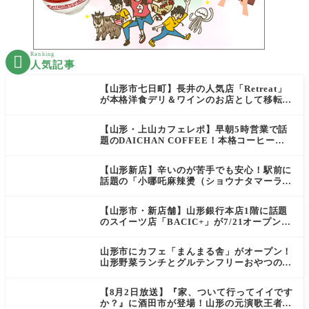
Ranking

人気記事
【山形市七日町】長井の人気店「Retreat」
が本格洋食デリ＆ワインのお店として移転オ
ープン決定！
【山形・上山カフェレポ】早朝5時営業で話
題のDAICHAN COFFEE！本格コーヒーを
テイクアウトで堪能
【山形新店】辛いのが苦手でも安心！駅前に
話題の「小哪吒麻辣燙（ショウナタマーラー
タン）」がOPEN
【山形市・新店舗】山形銀行本店1階に話題
のスイーツ店「BACIC+」が7/21オープン！
ご褒美にぴったりの絶品ケーキを実食レポ
山形市にカフェ「まんまる舎」がオープン！
山形野菜ランチとグルテンフリーおやつの新
店情報
【8月2日放送】『家、ついて行ってイイです
か？』に酒田市が登場！山形の元演歌王者