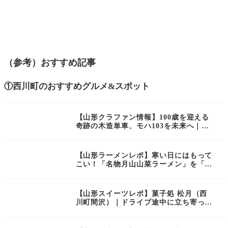
（参考）おすすめ記事
①西川町のおすすめグルメ&スポット
【山形クラファン情報】100歳を迎える
奇跡の木造単車、モハ103を未来へ｜山
形交通三山線のクラウドファンディング
が実施されています！
【山形ラーメンレポ】寒い日にはもって
こい！「名物月山山菜ラーメン」を「や
まろく食堂」で頂いて来ました
【山形スイーツレポ】菓子処 松月（西
川町間沢）｜ドライブ途中に立ち寄った
老舗菓子店が当たりでした