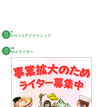
PR

ASUCAアイクリニック
募集

Webライター