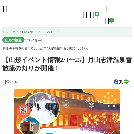





0

0
ホーム
山形の話題
イベント

山形の話題
2024年1月24日
取材/掲載時点の情報です。公式等の最新情報もご確認ください。
【山形イベント情報2/3〜25】月山志津温泉雪
旅籠の灯りが開催！


保存する