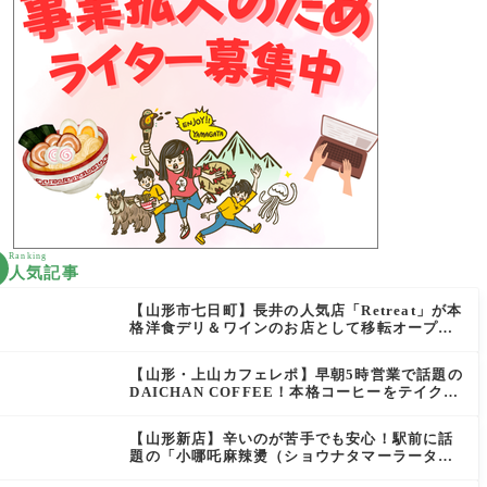
Ranking
人気記事
【山形市七日町】長井の人気店「Retreat」が本
格洋食デリ＆ワインのお店として移転オープン
決定！
【山形・上山カフェレポ】早朝5時営業で話題の
DAICHAN COFFEE！本格コーヒーをテイクア
ウトで堪能
【山形新店】辛いのが苦手でも安心！駅前に話
題の「小哪吒麻辣燙（ショウナタマーラータ
ン）」がOPEN