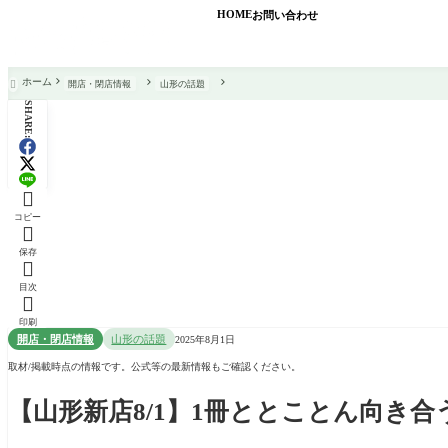
HOME
お問い合わせ
ホーム
開店・閉店情報
山形の話題

SHARE:

コピー

保存

目次

印刷
開店・閉店情報
山形の話題
2025年8月1日
取材/掲載時点の情報です。公式等の最新情報もご確認ください。
【山形新店8/1】1冊ととことん向き