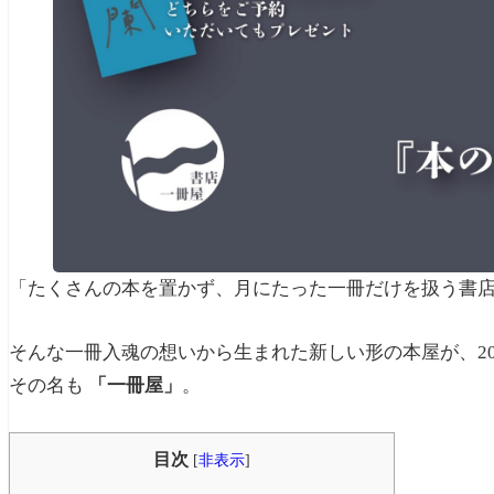
「たくさんの本を置かず、月にたった一冊だけを扱う書
そんな一冊入魂の想いから生まれた新しい形の本屋が、20
その名も
「一冊屋」
。
目次
[
非表示
]