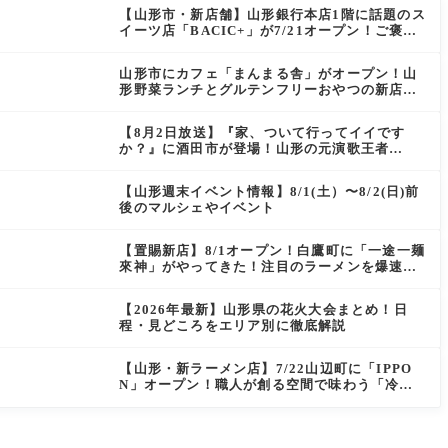
【山形市・新店舗】山形銀行本店1階に話題のス
イーツ店「BACIC+」が7/21オープン！ご褒美
にぴったりの絶品ケーキを実食レポ
山形市にカフェ「まんまる舎」がオープン！山
形野菜ランチとグルテンフリーおやつの新店情
報
【8月2日放送】『家、ついて行ってイイです
か？』に酒田市が登場！山形の元演歌王者
（秘）郷土メシ
【山形週末イベント情報】8/1(土）〜8/2(日)前
後のマルシェやイベント
【置賜新店】8/1オープン！白鷹町に「一途一麺
來神」がやってきた！注目のラーメンを爆速実
食レポ
【2026年最新】山形県の花火大会まとめ！日
程・見どころをエリア別に徹底解説
【山形・新ラーメン店】7/22山辺町に「IPPO
N」オープン！職人が創る空間で味わう「冷た
い鶏らーめん」を実食レポ