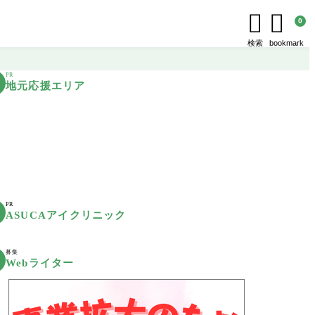


0
検索
bookmark
PR
地元応援エリア
PR
ASUCAアイクリニック
募集
Webライター