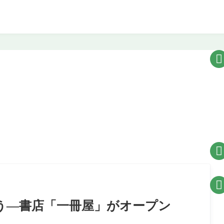



合う—書店「一冊屋」がオープン