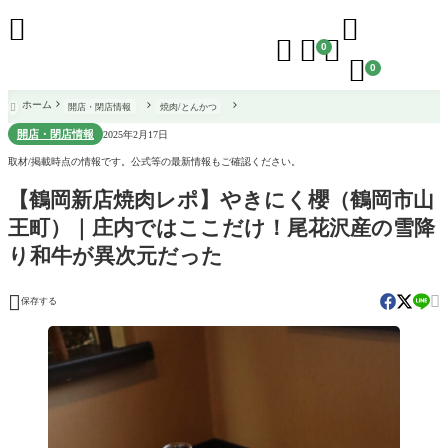





0

0
ホーム
開店・閉店情報
焼肉/とんかつ

開店・閉店情報
2025年2月17日
取材/掲載時点の情報です。公式等の最新情報もご確認ください。
【鶴岡新店焼肉レポ】やきにく櫻（鶴岡市山
王町）｜庄内ではここだけ！尾花沢産の雪降
り和牛が異次元だった


保存する