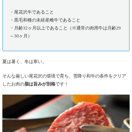
・尾花沢牛であること
・黒毛和種の未経産雌牛であること
・月齢32ヶ月以上であること（※通常の肉用牛は月齢29
～30ヶ月）
夏は暑く、冬は寒い。
そんな厳しい尾花沢の環境で育ち、雪降り和牛の条件をクリア
したお肉の
脂は旨みが別格
です！