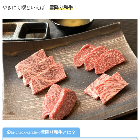
やきにく櫻といえば、
雪降り和牛
！
fa-check-circle-o
雪降り和牛とは？