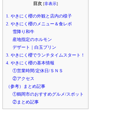
目次
[
非表示
]
1. やきにく櫻の外観と店内の様子
2. やきにく櫻のメニュー＆食レポ
雪降り和牛
産地指定のホルモン
デザート｜白玉プリン
3. やきにく櫻でランチタイムスタート！
4. やきにく櫻の基本情報
①営業時間/定休日/ＳＮＳ
②アクセス
（参考）まとめ記事
①鶴岡市のおすすめグルメ/スポット
②まとめ記事