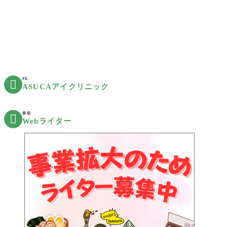
PR

ASUCAアイクリニック
募集

Webライター