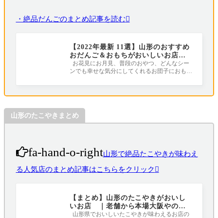
・絶品だんごのまとめ記事を読む
【2022年最新 11選】山形のおすすめ
おだんご＆おもちがおいしいお店は
ここだ！
お花見にお月見、普段のおやつ、どんなシー
ンでも幸せな気分にしてくれるお団子におも
ち。 山形にはついつい食べたくなる美味
山形のたこやきまとめ
fa-hand-o-right
山形で絶品たこやきが味わえ
る人気店のまとめ記事はこちらをクリック
【まとめ】山形のたこやきがおいし
いお店 ｜老舗から本場大阪やの味
が楽しめるお店まで
山形県でおいしいたこやきが味わえるお店の