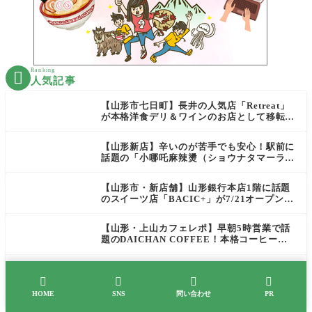
Ranking

人気記事
【山形市七日町】長井の人気店「Retreat」
が本格洋食デリ＆ワインのお店として移転オ
ープン決定！
【山形新店】辛いのが苦手でも安心！駅前に
話題の「小哪吒麻辣燙（ショウナタマーラー
タン）」がOPEN
【山形市・新店舗】山形銀行本店1階に話題
のスイーツ店「BACIC+」が7/21オープン！
ご褒美にぴったりの絶品ケーキを実食レポ
【山形・上山カフェレポ】早朝5時営業で話
題のDAICHAN COFFEE！本格コーヒーを
テイクアウトで堪能
【山形週末イベント情報】8/1(土）〜8/2(日)
前後のマルシェやイベント




HOME
SNS
問い合わせ
PR
【置賜新店】8/1オープン！白鷹町に「一途