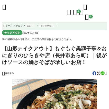





0

0
ホーム
グルメ
カレー
テイクアウト

テイクアウト
2022年10月4日
取材/掲載時点の情報です。公式等の最新情報もご確認ください。
【山形テイクアウト】もぐもぐ黒獅子亭＆お
にぎりのひらきや店（長井市あら町）｜後が
けソースの焼きそばが珍しいお店！


保存する