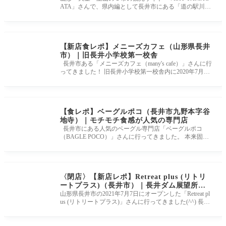
ATA」さんで、県内編として長井市にある「道の駅川の
みなと長井」でのランチの様子
【新店食レポ】メニーズカフェ（山形県長井
市）｜旧長井小学校第一校舎
長井市ある「メニーズカフェ（many's cafe）」さんに行
ってきました！ 旧長井小学校第一校舎内に2020年7月3
日オープンした今話題
【食レポ】ベーグルポコ（長井市九野本字谷
地寺）｜モチモチ食感が人気の専門店
長井市にある人気のベーグル専門店「ベーグルポコ
（BAGLE POCO）」さんに行ってきました。 本来固い
のがベーグルですが、ベーグル
〈閉店〉【新店レポ】Retreat plus (リトリ
ートプラス)（長井市）｜長井ダム展望所、
施設内に映えスイーツのお店がオープン！
山形県長井市の2021年7月7日にオープンした「Retreat pl
us (リトリートプラス)」さんに行ってきました(^^) 長井
ダム展望所の施設内で、女