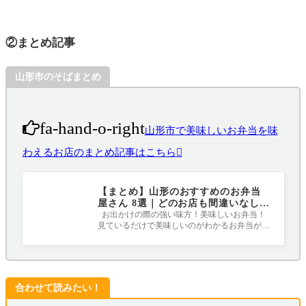
②まとめ記事
山形市のそばまとめ
fa-hand-o-right
山形市で美味しいお弁当を味
わえるお店のまとめ記事はこちら
【まとめ】山形のおすすめのお弁当
屋さん 8選｜どのお店も間違いなしで
す！
お出かけの際の強い味方！美味しいお弁当！
見ているだけで美味しいのがわかるお弁当が山
形には沢山あります(*^_^*) 是非足を運ん
合わせて読みたい！