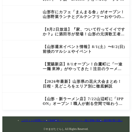
ご褒美にぴったりの絶品ケーキを実食レポ
山形市にカフェ「まんまる舎」がオープン！
山形野菜ランチとグルテンフリーおやつの新
店情報
【8月2日放送】『家、ついて行ってイイです
か？』に酒田市が登場！山形の元演歌王者
（秘）郷土メシ
【山形週末イベント情報】8/1(土）〜8/2(日)
前後のマルシェやイベント
【置賜新店】8/1オープン！白鷹町に「一途
一麺 來神」がやってきた！注目のラーメン
を爆速実食レポ
【2026年最新】山形県の花火大会まとめ！
日程・見どころをエリア別に徹底解説
【山形・新ラーメン店】7/22山辺町に「IPP
ON」オープン！職人が創る空間で味わう
「冷たい鶏らーめん」を実食レポ
このサイトの利用について
免責事項
プライバシーポリシー（個人情報の取扱）
著作権の取り扱い

やまがたぐらし All Rights Reserved.