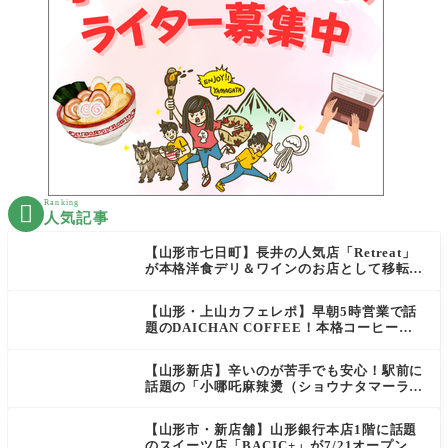
Ranking

人気記事
【山形市七日町】長井の人気店「Retreat」
が本格洋食デリ＆ワインのお店として移転オ
ープン決定！
【山形・上山カフェレポ】早朝5時営業で話
題のDAICHAN COFFEE！本格コーヒーを
テイクアウトで堪能
【山形新店】辛いのが苦手でも安心！駅前に
話題の「小哪吒麻辣燙（ショウナタマーラー
タン）」がOPEN
【山形市・新店舗】山形銀行本店1階に話題
のスイーツ店「BACIC+」が7/21オープン！