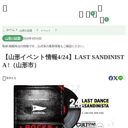





0

0
ホーム
山形の話題
イベント

山形の話題
2026年4月10日
取材/掲載時点の情報です。公式等の最新情報もご確認ください。
【山形イベント情報4/24】LAST SANDINIST
A !（山形市）


保存する