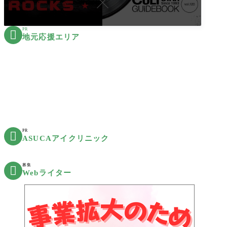
PR

地元応援エリア
PR

ASUCAアイクリニック
募集

Webライター