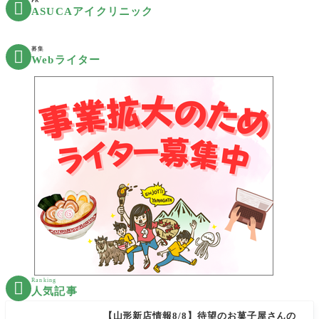
PR

ASUCAアイクリニック
募集

Webライター
Ranking

人気記事
【山形新店情報8/8】待望のお菓子屋さんの