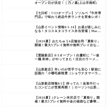
オープン日が決定！｜乃ノ嘉(上山市南町)
【七日町・7/13オープン】ソソルベ『牛丼専
門店』で味わう絶品牛丼ランチを実食レポ！
【山形イベント情報8/1-16】お昼が楽しみに
なる！タコス＆タコライス弁当登場｜Mucha
s
【2026夏】おたちゅう4店舗合同「夏祭り」
開催！最大5プレイ無料や無料プレイ台など
豪華企画が満載（天童・山形南・米沢・酒
田）
【置賜新店】8/1オープン！白鷹町に「一途
一麺 來神」がやってきた！注目のラーメン
を爆速実食レポ
【山形新店】辛いのが苦手でも安心！駅前に
話題の「小哪吒麻辣燙（ショウナタマーラー
タン）」がOPEN
【山形新店情報8/1】待ってた！改装中だっ
たコンビニが営業再開！｜ローソンS山形七
日町一丁目店
【2026夏】iクレーン米沢店で「夏祭り」開
催！最大5プレイ無料や金の福袋など豪華企
画が満載！