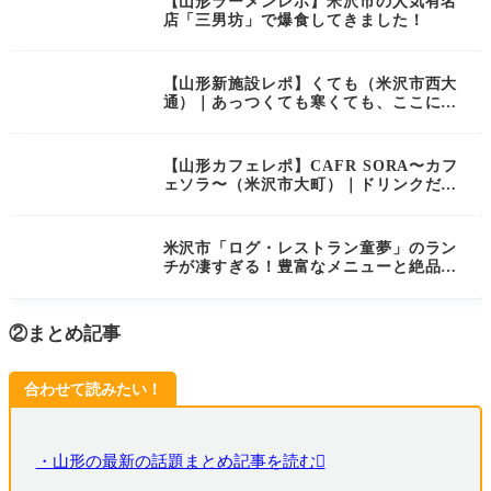
【山形ラーメンレポ】米沢市の人気有名
店「三男坊」で爆食してきました！
【山形新施設レポ】くても（米沢市西大
通）｜あっつくても寒くても、ここに集
まれば "楽しい" がいっぱい！
【山形カフェレポ】CAFR SORA〜カフ
ェソラ〜（米沢市大町）｜ドリンクだけ
どスイーツ！？メニュー豊富で通いたく
なるカフェ
米沢市「ログ・レストラン童夢」のラン
チが凄すぎる！豊富なメニューと絶品洋
食を徹底レポ
②まとめ記事
合わせて読みたい！
・山形の最新の話題まとめ記事を読む