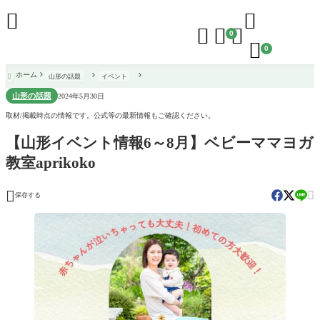





0

0
ホーム
山形の話題
イベント

山形の話題
2024年5月30日
取材/掲載時点の情報です。公式等の最新情報もご確認ください。
【山形イベント情報6～8月】ベビーママヨガ
教室aprikoko


保存する