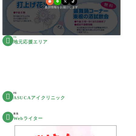
最新情報をお届けします
PR

地元応援エリア
PR

ASUCAアイクリニック
募集

Webライター