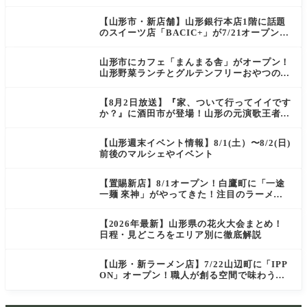
タン）」がOPEN
【山形市・新店舗】山形銀行本店1階に話題
のスイーツ店「BACIC+」が7/21オープン！
ご褒美にぴったりの絶品ケーキを実食レポ
山形市にカフェ「まんまる舎」がオープン！
山形野菜ランチとグルテンフリーおやつの新
店情報
【8月2日放送】『家、ついて行ってイイです
か？』に酒田市が登場！山形の元演歌王者
（秘）郷土メシ
【山形週末イベント情報】8/1(土）〜8/2(日)
前後のマルシェやイベント
【置賜新店】8/1オープン！白鷹町に「一途
一麺 來神」がやってきた！注目のラーメン
を爆速実食レポ
【2026年最新】山形県の花火大会まとめ！
日程・見どころをエリア別に徹底解説
【山形・新ラーメン店】7/22山辺町に「IPP
ON」オープン！職人が創る空間で味わう
「冷たい鶏らーめん」を実食レポ