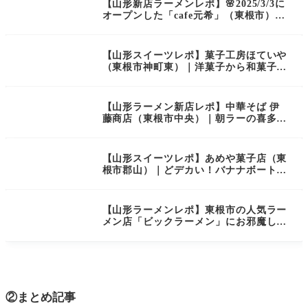
【山形新店ラーメンレポ】🌸2025/3/3に
オープンした「cafe元希」（東根市）に
お邪魔してきました！🎎
【山形スイーツレポ】菓子工房ほていや
（東根市神町東）｜洋菓子から和菓子ま
で…かわいいがぎゅっとつまったスイー
ツショップ
【山形ラーメン新店レポ】中華そば 伊
藤商店（東根市中央）｜朝ラーの喜多方
ラーメンが山形に上陸！
【山形スイーツレポ】あめや菓子店（東
根市郡山）｜どデカい！バナナボートを
発見！
【山形ラーメンレポ】東根市の人気ラー
メン店「ビックラーメン」にお邪魔して
きました！
②まとめ記事