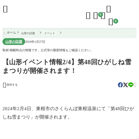





0

0
ホーム
山形の話題
イベント

山形の話題
2024年1月27日
取材/掲載時点の情報です。公式等の最新情報もご確認ください。
【山形イベント情報2/4】第48回ひがしね雪
まつりが開催されます！


保存する
2024年2月4日、東根市のさくらんぼ東根温泉にて「第48回ひが
しね雪まつり」が開催されます。