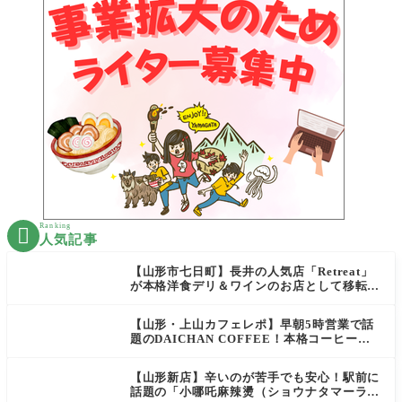
Ranking

人気記事
【山形市七日町】長井の人気店「Retreat」
が本格洋食デリ＆ワインのお店として移転オ
ープン決定！
【山形・上山カフェレポ】早朝5時営業で話
題のDAICHAN COFFEE！本格コーヒーを
テイクアウトで堪能
【山形新店】辛いのが苦手でも安心！駅前に
話題の「小哪吒麻辣燙（ショウナタマーラー