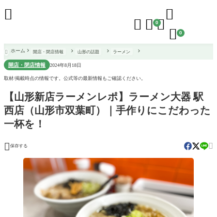





0

0
ホーム
開店・閉店情報
山形の話題
ラーメン

開店・閉店情報
2024年8月18日
取材/掲載時点の情報です。公式等の最新情報もご確認ください。
【山形新店ラーメンレポ】ラーメン大器 駅
西店（山形市双葉町）｜手作りにこだわった
一杯を！


保存する