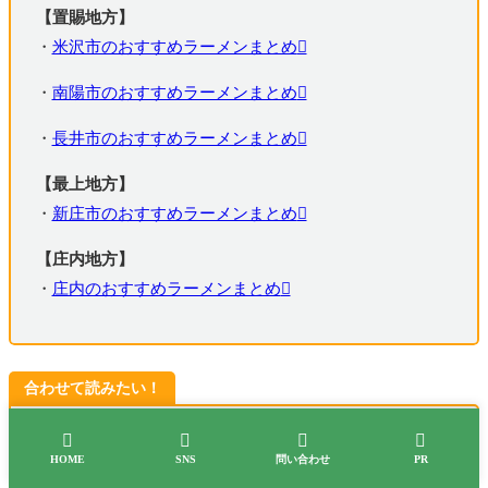
【置賜地方】
・
米沢市のおすすめラーメンまとめ
・
南陽市のおすすめラーメンまとめ
・
長井市のおすすめラーメンまとめ
【最上地方】
・
新庄市のおすすめラーメンまとめ
【庄内地方】
・
庄内のおすすめラーメンまとめ
合わせて読みたい！




・2024年にオープンした山形のお店まとめ
HOME
SNS
問い合わせ
PR