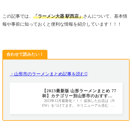
この記事では、
「ラーメン大器 駅西店」
さんについて、基本情
報や事前に知っておくと便利な情報を紹介しています！！！
合わせて読みたい！
・山形市のラーメンまとめ記事を読む
【2023最新版 山形ラーメンまとめ 77
杯】カテゴリー別山形市のおすすめ
ラーメン店｜地元ライターがすべて
2023年12月最新化！！！ 追加したお店は（N
EW）をつけてます。 ※リニューアル含む ラ
行きました！
ーメンの年間消費量が全国１位のラーメン王