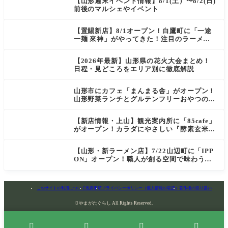
【山形週末イベント情報】8/1(土）〜8/2(日)
前後のマルシェやイベント
【置賜新店】8/1オープン！白鷹町に「一途
一麺 來神」がやってきた！注目のラーメン
を爆速実食レポ
【2026年最新】山形県の花火大会まとめ！
日程・見どころをエリア別に徹底解説
山形市にカフェ「まんまる舎」がオープン！
山形野菜ランチとグルテンフリーおやつの新
店情報
【新店情報・上山】観光案内所に「85cafe」
がオープン！カラダにやさしい『酵素玄米お
にぎり』とコーヒーを味わう
【山形・新ラーメン店】7/22山辺町に「IPP
ON」オープン！職人が創る空間で味わう
「冷たい鶏らーめん」を実食レポ
このサイトの利用について
免責事項
プライバシーポリシー（個人情報の取扱）
著作権の取り扱い

やまがたぐらし All Rights Reserved.



