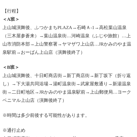
【行程】
＜A班＞
上山城演舞後、ふつかまちPLAZA→石崎Ａ-1→高松葉山温泉
（三木屋参蒼来）→葉山温泉街…河崎温泉（ふじや旅館）…上
山市消防本部→上山警察署→ヤマザワ上山店…JRかみのやま温
泉駅前→おーばん上山店（演舞後終了）
＜B班＞
上山城演舞後、十日町商店街→新丁商店街→新丁坂下（折り返
し）→下大湯共同浴場→湯町温泉街→武家屋敷通り→新湯温泉
街→二日町地区→JRかみのやま温泉駅前→上山郵便局…ヨーク
ベニマル上山店（演舞後終了）
※時間は多少前後する可能性があります。
※通行止め