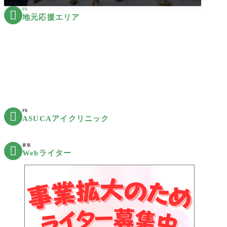
PR

地元応援エリア
PR

ASUCAアイクリニック
募集

Webライター