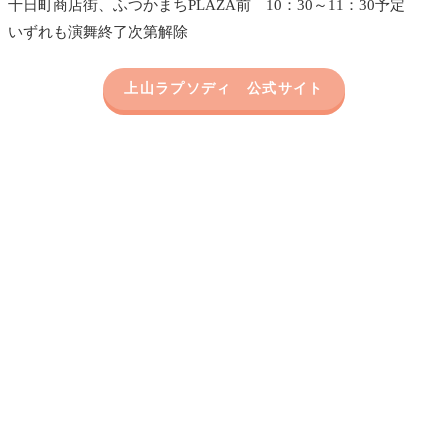
十日町商店街、ふつかまちPLAZA前 10：30～11：30予定
いずれも演舞終了次第解除
上山ラプソディ 公式サイト