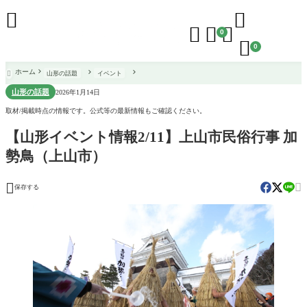





0

0
ホーム
山形の話題
イベント

山形の話題
2026年1月14日
取材/掲載時点の情報です。公式等の最新情報もご確認ください。
【山形イベント情報2/11】上山市民俗行事 加
勢鳥（上山市）


保存する