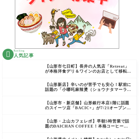
Ranking

人気記事
【山形市七日町】長井の人気店「Retreat」
が本格洋食デリ＆ワインのお店として移転オ
ープン決定！
【山形新店】辛いのが苦手でも安心！駅前に
話題の「小哪吒麻辣燙（ショウナタマーラー
タン）」がOPEN
【山形市・新店舗】山形銀行本店1階に話題
のスイーツ店「BACIC+」が7/21オープン！
ご褒美にぴったりの絶品ケーキを実食レポ
【山形・上山カフェレポ】早朝5時営業で話
題のDAICHAN COFFEE！本格コーヒーを
テイクアウトで堪能