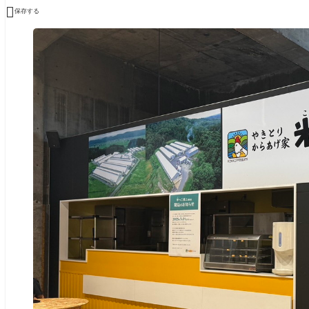

保存する