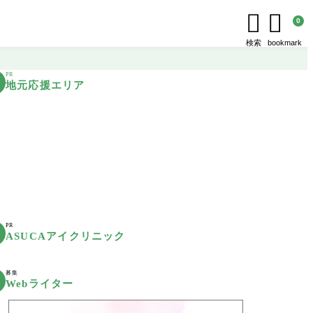


0
検索
bookmark
PR
地元応援エリア
PR
ASUCAアイクリニック
募集
Webライター