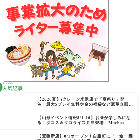
Ranking
人気記事
【2026夏】iクレーン米沢店で「夏祭り」開
催！最大5プレイ無料や金の福袋など豪華企画が
満載！
【山形イベント情報8/1-16】お昼が楽しみにな
る！タコス＆タコライス弁当登場｜Muchas
【置賜新店】8/1オープン！白鷹町に「一途一麺