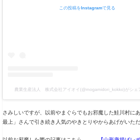
この投稿をInstagramで見る
農業生産法人 株式会社アイオイ(@mogamidori_kokko)がシ
さみしいですが、以前やまぐらでもお邪魔した鮭川村にあ
最上」さんで引き続き人気のやきとりやからあげがいた
以前お邪魔した際の記事はこちら →
【山形唐揚げレポ