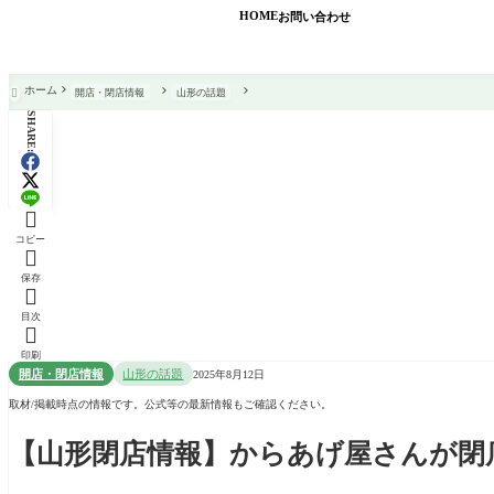
HOME
お問い合わせ
ホーム
開店・閉店情報
山形の話題

SHARE:

コピー

保存

目次

印刷
開店・閉店情報
山形の話題
2025年8月12日
取材/掲載時点の情報です。公式等の最新情報もご確認ください。
【山形閉店情報】からあげ屋さんが閉