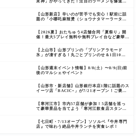
來神」がやってきた！注目のラーメンを爆速実
食レポ
【山形新店】辛いのが苦手でも安心！駅前に話
題の「小哪吒麻辣燙（ショウナタマーラータ
ン）」がOPEN
【2026夏】おたちゅう4店舗合同「夏祭り」開
催！最大5プレイ無料や無料プレイ台など豪華企
画が満載（天童・山形南・米沢・酒田）
【上山市】山形プリンの「プリンアラモード
氷」が凄すぎる！丸ごとプリンのせ＆1日10食
限定の贅沢かき氷
【山形週末イベント情報】8/8(土）〜8/9(日)前
後のマルシェやイベント
【山形市・新店舗】山形銀行本店1階に話題のス
イーツ店「BACIC+」が7/21オープン！ご褒美
にぴったりの絶品ケーキを実食レポ
【寒河江市】市内57店舗が参加！5店舗を巡っ
て豪華景品を当てよう「寒河江飲食店スタンプ
ラリー」開催
【七日町・7/13オープン】ソソルベ『牛丼専門
店』で味わう絶品牛丼ランチを実食レポ！