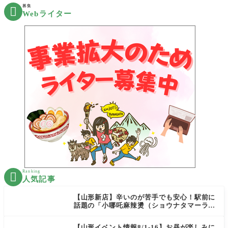
募集

Webライター
Ranking

人気記事
【山形新店】辛いのが苦手でも安心！駅前に
話題の「小哪吒麻辣燙（ショウナタマーラー
タン）」がOPEN
【山形イベント情報8/1-16】お昼が楽しみに