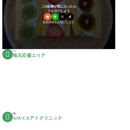
この記事が気に入ったら
フォローしよう
最新情報をお届けします
PR

地元応援エリア
PR

ASUCAアイクリニック