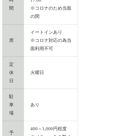
時
17:00
間
※コロナのため当面
の間
イートインあり
席
※コロナ対応の為当
面利用不可
定
休
火曜日
日
駐
車
あり
場
400～1,000円程度
予