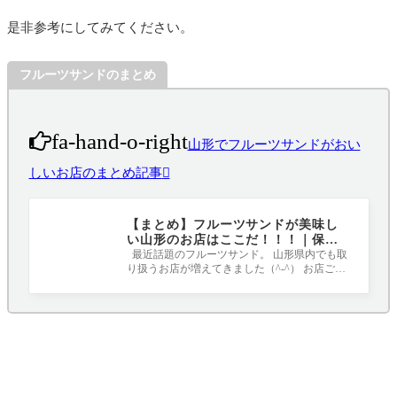
是非参考にしてみてください。
フルーツサンドのまとめ
fa-hand-o-right
山形でフルーツサンドがおい
しいお店のまとめ記事
【まとめ】フルーツサンドが美味し
い山形のお店はここだ！！！｜保存
版
最近話題のフルーツサンド。 山形県内でも取
り扱うお店が増えてきました（^-^） お店ごと
にこだりのパンやクリームを使用してい