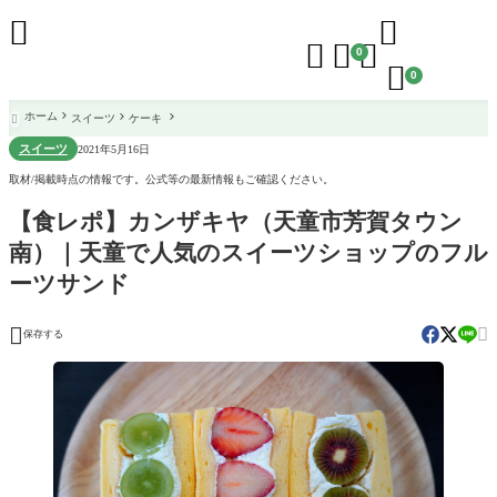





0

0
ホーム
スイーツ
ケーキ

スイーツ
2021年5月16日
取材/掲載時点の情報です。公式等の最新情報もご確認ください。
【食レポ】カンザキヤ（天童市芳賀タウン
南）｜天童で人気のスイーツショップのフル
ーツサンド


保存する