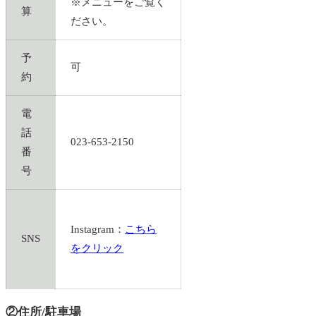
※メニューをご覧く
算
ださい。
予
可
約
電
話
023-653-2150
番
号
Instagram：
こちら
SNS
をクリック
②住所/駐車場