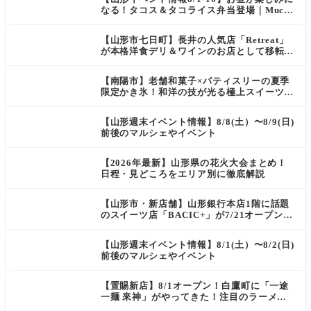
なる！タコス＆タコライス弁当登場｜Mucha
s
【山形市七日町】長井の人気店「Retreat」
が本格洋食デリ＆ワインのお店として移転オ
ープン決定！
【南陽市】老舗和菓子×パティスリーの夏季
限定かき氷！和洋の技が光る極上スイーツ｜
菓匠 萬菊屋 510 Maison de CinQ-dix
【山形週末イベント情報】8/8(土）〜8/9(日)
前後のマルシェやイベント
【2026年最新】山形県の花火大会まとめ！
日程・見どころをエリア別に徹底解説
【山形市・新店舗】山形銀行本店1階に話題
のスイーツ店「BACIC+」が7/21オープン！
ご褒美にぴったりの絶品ケーキを実食レポ
【山形週末イベント情報】8/1(土）〜8/2(日)
前後のマルシェやイベント
【置賜新店】8/1オープン！白鷹町に「一途
一麺 來神」がやってきた！注目のラーメン
を爆速実食レポ