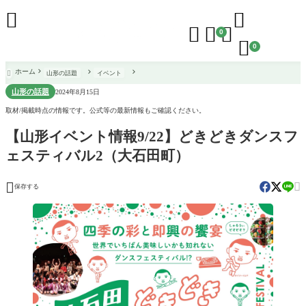





0

0
ホーム
山形の話題
イベント

山形の話題
2024年8月15日
取材/掲載時点の情報です。公式等の最新情報もご確認ください。
【山形イベント情報9/22】どきどきダンスフ
ェスティバル2（大石田町）


保存する