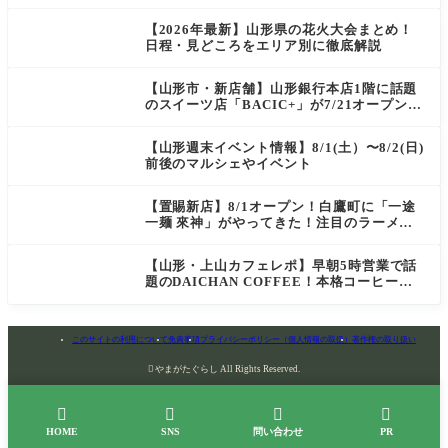
【2026年最新】山形県の花火大会まとめ！
日程・見どころをエリア別に徹底解説
【山形市・新店舗】山形銀行本店1階に話題
のスイーツ店「BACIC+」が7/21オープン！
ご褒美にぴったりの絶品ケーキを実食レポ
【山形週末イベント情報】8/1(土）〜8/2(日)
前後のマルシェやイベント
【置賜新店】8/1オープン！白鷹町に「一途
一麺 來神」がやってきた！注目のラーメン
を爆速実食レポ
【山形・上山カフェレポ】早朝5時営業で話
題のDAICHAN COFFEE！本格コーヒーを
テイクアウトで堪能
このサイトの利用について
免責事項
プライバシーポリシー（個人情報の取扱）
著作権の取り扱い

やまがたぐらし All Rights Reserved.




HOME
SNS
問い合わせ
PR