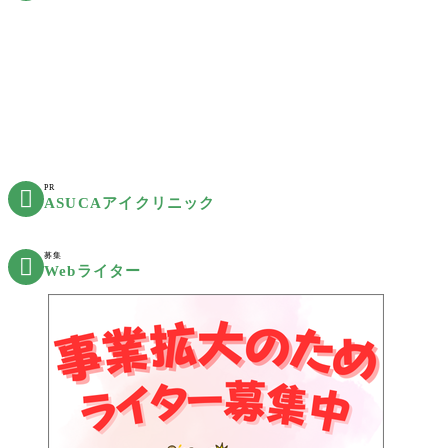
PR

ASUCAアイクリニック
募集

Webライター