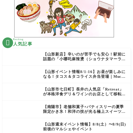
Ranking

人気記事
【山形新店】辛いのが苦手でも安心！駅前に
話題の「小哪吒麻辣燙（ショウナタマーラー
タン）」がOPEN
【山形イベント情報8/1-16】お昼が楽しみに
なる！タコス＆タコライス弁当登場｜Mucha
s
【山形市七日町】長井の人気店「Retreat」
が本格洋食デリ＆ワインのお店として移転オ
ープン決定！
【南陽市】老舗和菓子×パティスリーの夏季
限定かき氷！和洋の技が光る極上スイーツ｜
菓匠 萬菊屋 510 Maison de CinQ-dix
【山形週末イベント情報】8/8(土）〜8/9(日)
前後のマルシェやイベント