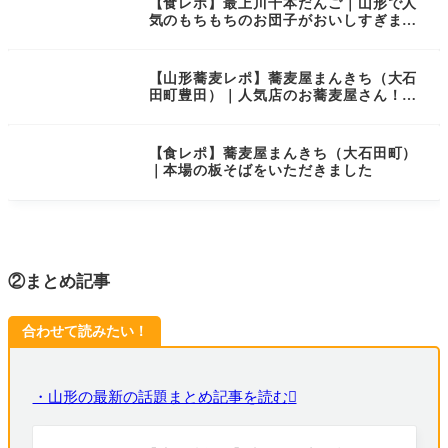
【食レポ】最上川千本だんご｜山形で人
気のもちもちのお団子がおいしすぎまし
た
【山形蕎麦レポ】蕎麦屋まんきち（大石
田町豊田）｜人気店のお蕎麦屋さん！お
蕎麦も天ぷらも最高のおもてなしでし
た！
【食レポ】蕎麦屋まんきち（大石田町）
｜本場の板そばをいただきました
②まとめ記事
合わせて読みたい！
・山形の最新の話題まとめ記事を読む