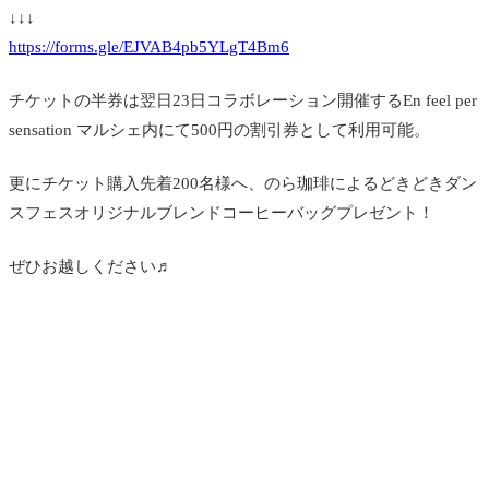
↓↓↓
https://forms.gle/EJVAB4pb5YLgT4Bm6
チケットの半券は翌日23日コラボレーション開催するEn feel per
sensation マルシェ内にて500円の割引券として利用可能。
更にチケット購入先着200名様へ、のら珈琲によるどきどきダン
スフェスオリジナルブレンドコーヒーバッグプレゼント！
ぜひお越しください♬