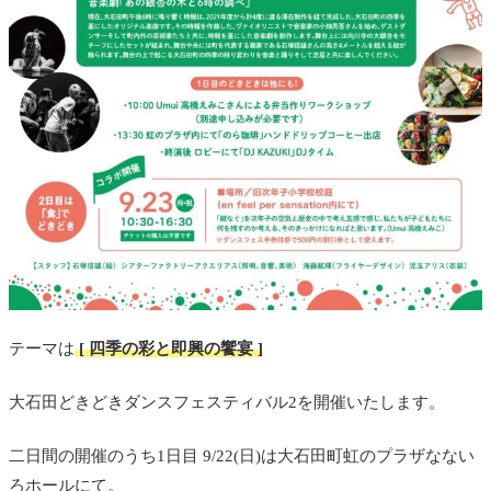
テーマは
[ 四季の彩と即興の饗宴 ]
大石田どきどきダンスフェスティバル2を開催いたします。
二日間の開催のうち1日目 9/22(日)は大石田町虹のプラザなない
ろホールにて。