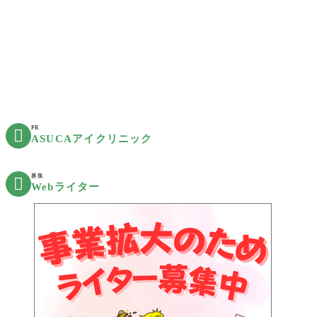
PR

ASUCAアイクリニック
募集

Webライター