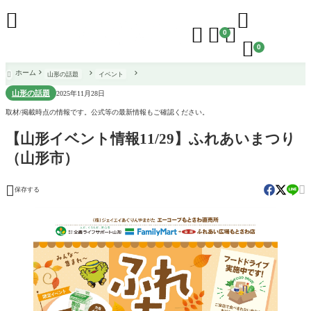





0

0
ホーム
山形の話題
イベント

山形の話題
2025年11月28日
取材/掲載時点の情報です。公式等の最新情報もご確認ください。
【山形イベント情報11/29】ふれあいまつり
（山形市）


保存する