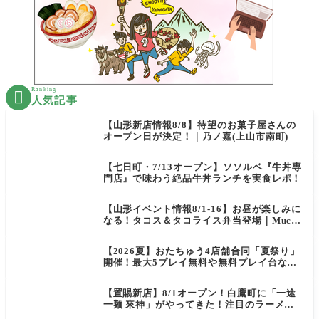
Ranking

人気記事
【山形新店情報8/8】待望のお菓子屋さんの
オープン日が決定！｜乃ノ嘉(上山市南町)
【七日町・7/13オープン】ソソルベ『牛丼専
門店』で味わう絶品牛丼ランチを実食レポ！
【山形イベント情報8/1-16】お昼が楽しみに
なる！タコス＆タコライス弁当登場｜Mucha
s
【2026夏】おたちゅう4店舗合同「夏祭り」
開催！最大5プレイ無料や無料プレイ台など
豪華企画が満載（天童・山形南・米沢・酒
田）
【置賜新店】8/1オープン！白鷹町に「一途
一麺 來神」がやってきた！注目のラーメン
を爆速実食レポ