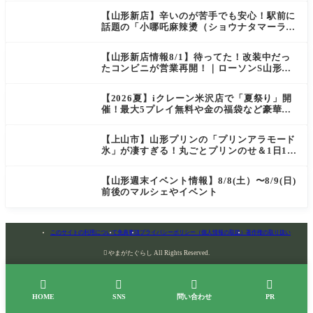
【山形新店】辛いのが苦手でも安心！駅前に
話題の「小哪吒麻辣燙（ショウナタマーラー
タン）」がOPEN
【山形新店情報8/1】待ってた！改装中だっ
たコンビニが営業再開！｜ローソンS山形七
日町一丁目店
【2026夏】iクレーン米沢店で「夏祭り」開
催！最大5プレイ無料や金の福袋など豪華企
画が満載！
【上山市】山形プリンの「プリンアラモード
氷」が凄すぎる！丸ごとプリンのせ＆1日10
食限定の贅沢かき氷
【山形週末イベント情報】8/8(土）〜8/9(日)
前後のマルシェやイベント
このサイトの利用について
免責事項
プライバシーポリシー（個人情報の取扱）
著作権の取り扱い

やまがたぐらし All Rights Reserved.




HOME
SNS
問い合わせ
PR