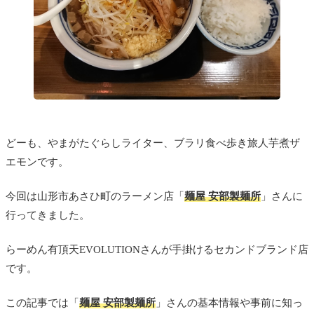
どーも、やまがたぐらしライター、ブラリ食べ歩き旅人芋煮ザ
エモンです。
今回は山形市あさひ町のラーメン店「
麺屋 安部製麺所
」さんに
行ってきました。
らーめん有頂天EVOLUTIONさんが手掛けるセカンドブランド店
です。
この記事では「
麺屋 安部製麺所
」さんの基本情報や事前に知っ