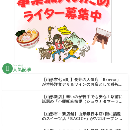
Ranking

人気記事
【山形市七日町】長井の人気店「Retreat」
が本格洋食デリ＆ワインのお店として移転オ
ープン決定！
【山形新店】辛いのが苦手でも安心！駅前に
話題の「小哪吒麻辣燙（ショウナタマーラー
タン）」がOPEN
【山形市・新店舗】山形銀行本店1階に話題
のスイーツ店「BACIC+」が7/21オープン！
ご褒美にぴったりの絶品ケーキを実食レポ