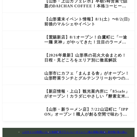
【山形・上山カフェレポ】早朝5時営業で話
題のDAICHAN COFFEE！本格コーヒーを
テイクアウトで堪能
【山形週末イベント情報】8/1(土）〜8/2(日)
前後のマルシェやイベント
【置賜新店】8/1オープン！白鷹町に「一途
一麺 來神」がやってきた！注目のラーメン
を爆速実食レポ
【2026年最新】山形県の花火大会まとめ！
日程・見どころをエリア別に徹底解説
山形市にカフェ「まんまる舎」がオープン！
山形野菜ランチとグルテンフリーおやつの新
店情報
【新店情報・上山】観光案内所に「85cafe」
がオープン！カラダにやさしい『酵素玄米お
にぎり』とコーヒーを味わう
【山形・新ラーメン店】7/22山辺町に「IPP
ON」オープン！職人が創る空間で味わう
「冷たい鶏らーめん」を実食レポ
このサイトの利用について
免責事項
プライバシーポリシー（個人情報の取扱）
著作権の取り扱い