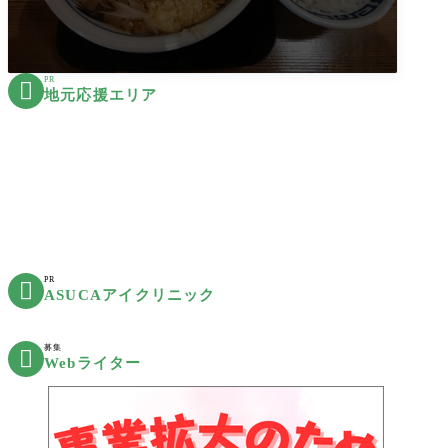
PR

地元応援エリア
PR

ASUCAアイクリニック
募集

Webライター