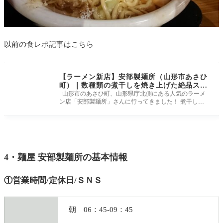
以前の食レポ記事はこちら
【ラーメン新店】安部製麺所（山形市あさひ
町）｜数種類の煮干しを焼き上げた絶品スー
プが絶品！
山形市のあさひ町、山形県庁北側にある人気のラーメ
ン店「安部製麺所」さんに行ってきました！ 煮干しの
効いたスープは人気の
4・麺屋 安部製麺所の基本情報
①営業時間/定休日/ＳＮＳ
朝 06：45-09：45