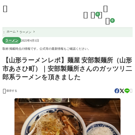





0

0
ホーム
ラーメン

ラーメン
2025年4月1日
取材/掲載時点の情報です。公式等の最新情報もご確認ください。
【山形ラーメンレポ】麺屋 安部製麺所（山形
市あさひ町）｜安部製麺所さんのガッツリ二
郎系ラーメンを頂きました


保存する