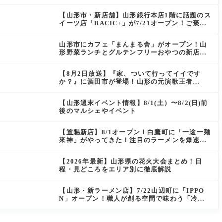
ン）」がOPEN
【山形市・新店舗】山形銀行本店1階に話題のス
イーツ店「BACIC+」が7/21オープン！ご褒美
にぴったりの絶品ケーキを実食レポ
山形市にカフェ「まんまる舎」がオープン！山
形野菜ランチとグルテンフリーおやつの新店情
報
【8月2日放送】『家、ついて行ってイイです
か？』に酒田市が登場！山形の元演歌王者
（秘）郷土メシ
【山形週末イベント情報】8/1(土）〜8/2(日)前
後のマルシェやイベント
【置賜新店】8/1オープン！白鷹町に「一途一麺
來神」がやってきた！注目のラーメンを爆速実
食レポ
【2026年最新】山形県の花火大会まとめ！日
程・見どころをエリア別に徹底解説
【山形・新ラーメン店】7/22山辺町に「IPPO
N」オープン！職人が創る空間で味わう「冷た
い鶏らーめん」を実食レポ