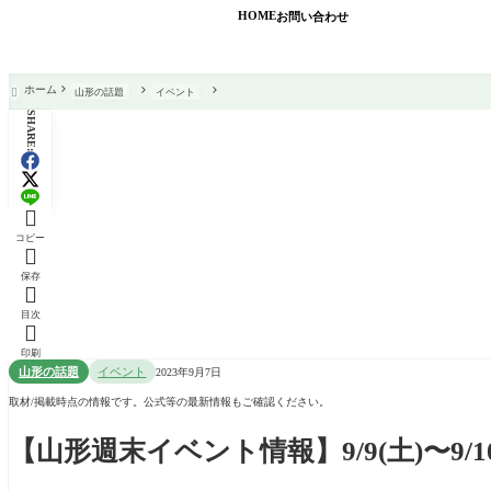
HOME
お問い合わせ
ホーム
山形の話題
イベント

SHARE:

コピー

保存

目次

印刷
山形の話題
イベント
2023年9月7日
取材/掲載時点の情報です。公式等の最新情報もご確認ください。
【山形週末イベント情報】9/9(土)〜9