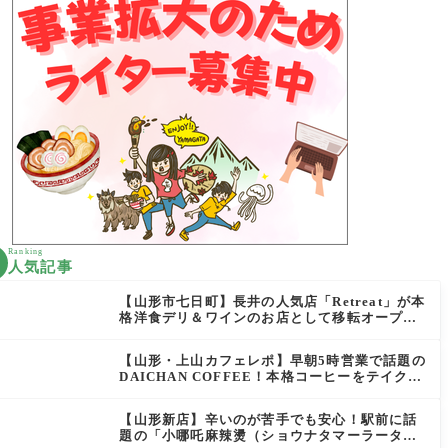
Ranking
人気記事
【山形市七日町】長井の人気店「Retreat」が本
格洋食デリ＆ワインのお店として移転オープン
決定！
【山形・上山カフェレポ】早朝5時営業で話題の
DAICHAN COFFEE！本格コーヒーをテイクア
ウトで堪能
【山形新店】辛いのが苦手でも安心！駅前に話
題の「小哪吒麻辣燙（ショウナタマーラータ