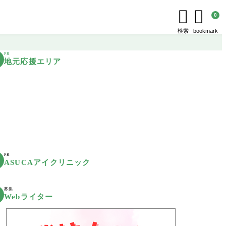


0
検索
bookmark
PR
地元応援エリア
PR
ASUCAアイクリニック
募集
Webライター