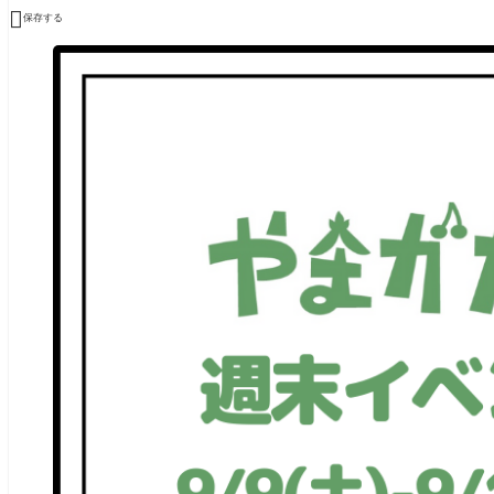

保存する