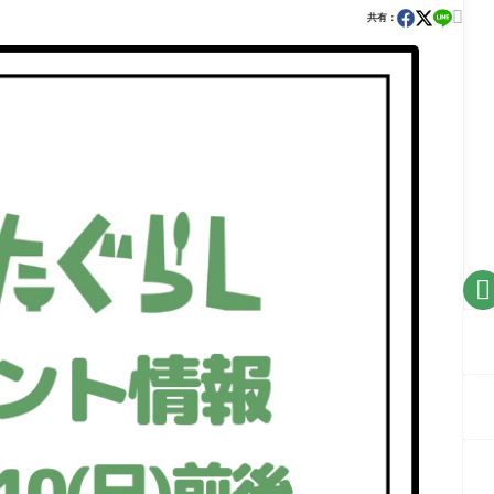

共有：
