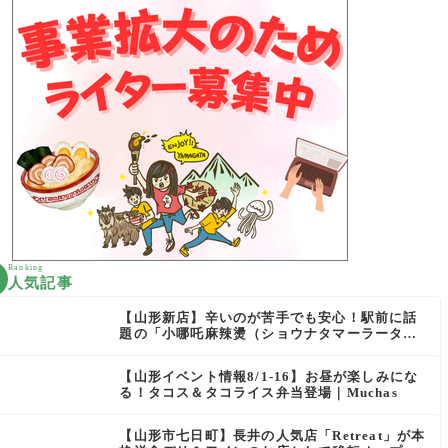
Ranking
人気記事
【山形新店】辛いのが苦手でも安心！駅前に話
題の「小哪吒麻辣燙（ショウナタマーラータ
ン）」がOPEN
【山形イベント情報8/1-16】お昼が楽しみにな
る！タコス＆タコライス弁当登場｜Muchas
【山形市七日町】長井の人気店「Retreat」が本