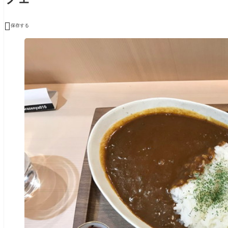

保存する