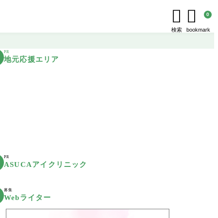


0
検索
bookmark
PR
地元応援エリア
PR
ASUCAアイクリニック
募集
Webライター