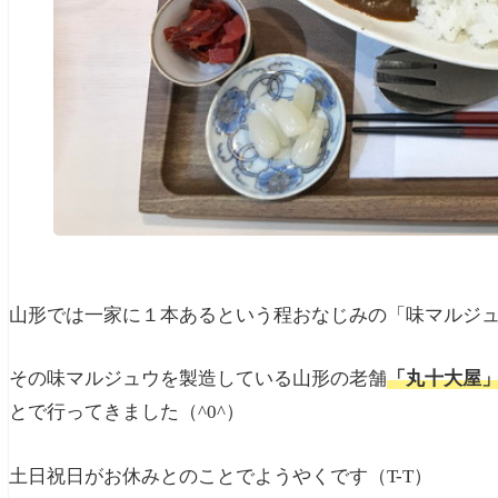
山形では一家に１本あるという程おなじみの「味マルジ
その味マルジュウを製造している山形の老舗
「丸十大屋
とで行ってきました（^0^）
土日祝日がお休みとのことでようやくです（T-T）