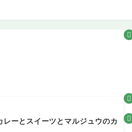



カレーとスイーツとマルジュウのカ