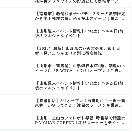
格洋食デリ＆ワインのお店として移転オープン
決定！
【南陽市】老舗和菓子×パティスリーの夏季限定
かき氷！和洋の技が光る極上スイーツ｜菓匠 萬
菊屋 510 Maison de CinQ-dix
【山形週末イベント情報】8/8(土）〜8/9(日)前
後のマルシェやイベント
【2026年最新】山形県の花火大会まとめ！日
程・見どころをエリア別に徹底解説
【山形市・新店舗】山形銀行本店1階に話題のス
イーツ店「BACIC+」が7/21オープン！ご褒美
にぴったりの絶品ケーキを実食レポ
【山形週末イベント情報】8/1(土）〜8/2(日)前
後のマルシェやイベント
【置賜新店】8/1オープン！白鷹町に「一途一麺
來神」がやってきた！注目のラーメンを爆速実
食レポ
【山形・上山カフェレポ】早朝5時営業で話題の
DAICHAN COFFEE！本格コーヒーをテイクア
ウトで堪能