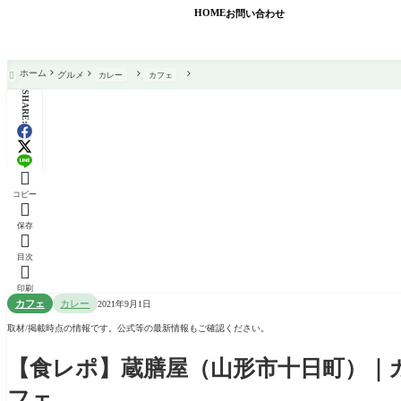
HOME
お問い合わせ
ホーム
グルメ
カレー
カフェ

SHARE:

コピー

保存

目次

印刷
カフェ
カレー
2021年9月1日
取材/掲載時点の情報です。公式等の最新情報もご確認ください。
【食レポ】蔵膳屋（山形市十日町）｜
フェ