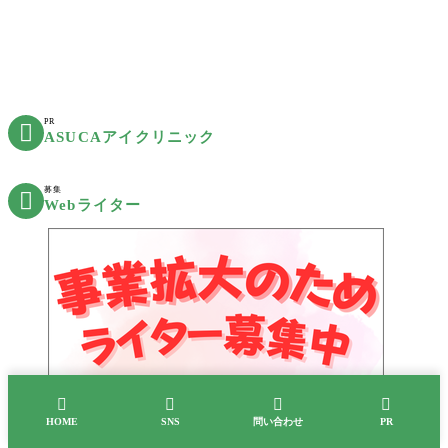
PR

ASUCAアイクリニック
募集

Webライター




HOME
SNS
問い合わせ
PR