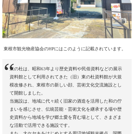
東根市観光物産協会のHPにはこのように記載されています。
東の杜は、昭和63年より歴史資料や民俗資料などの展示
資料館として利用されてきた（旧）東の杜資料館が大規
模改修され、東根市の新しい顔、芸術文化交流施設とし
て開館しました。
当施設は、地域に代々続く旧家の酒造を活用した和の佇
まいを感じさせ、伝統芸能・芸術文化を継承する場や歴
史資料から地域を学び郷土愛を育む場として、さまざま
な活動で活用できる施設です。
また、大ケヤキをはじめとする周辺地域観光拠点、国際