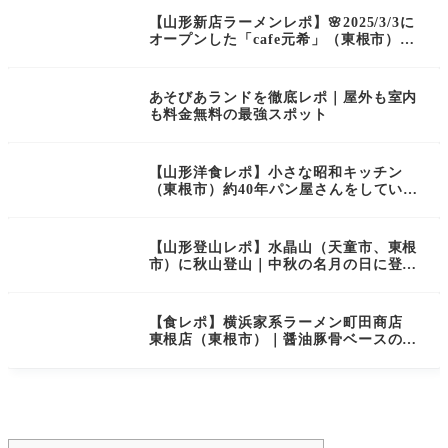
【山形新店ラーメンレポ】🌸2025/3/3に
オープンした「cafe元希」（東根市）に
お邪魔してきました！🎎
あそびあランドを徹底レポ｜屋外も室内
も料金無料の最強スポット
【山形洋食レポ】小さな昭和キッチン
（東根市）約40年パン屋さんをしていた
お店がはじめたちいさな昭和キッチン
【山形登山レポ】水晶山（天童市、東根
市）に秋山登山｜中秋の名月の日に登る
初秋の里山！ つよの低山活動記：2、つ
よの山形百名山：5/100
【食レポ】横浜家系ラーメン町田商店
東根店（東根市）｜醤油豚骨ベースのモ
チモチ自家製麺