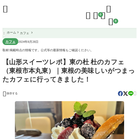





0

0
ホーム
カフェ

カフェ
2024年8月28日
取材/掲載時点の情報です。公式等の最新情報もご確認ください。
【山形スイーツレポ】東の杜 杜のカフェ
（東根市本丸東）｜東根の美味しいがつまっ
たカフェに行ってきました！


保存する