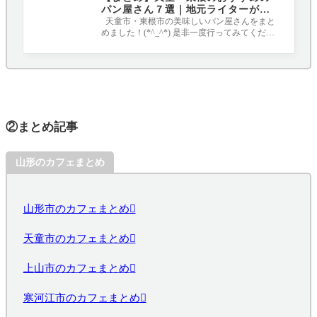
パン屋さん７選｜地元ライターがす
べて行ってみました！
天童市・東根市の美味しいパン屋さんをまと
めました！(*^_^*) 是非一度行ってみてくださ
いね☆彡 １．ドリーテマルシャン（東
②まとめ記事
山形のカフェまとめ
山形市のカフェまとめ
天童市のカフェまとめ
上山市のカフェまとめ
寒河江市のカフェまとめ