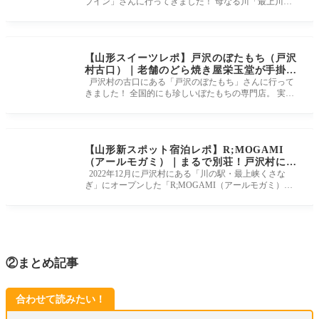
ブイン」さんに行ってきました！ 母なる川「最上川」
の流れに沿って新庄と
【山形スイーツレポ】戸沢のぼたもち（戸沢
村古口）｜老舗のどら焼き屋栄玉堂が手掛け
るぼたもち店
戸沢村の古口にある「戸沢のぼたもち」さんに行って
きました！ 全国的にも珍しいぼたもちの専門店。 実は
山形市の人気老舗和菓
【山形新スポット宿泊レポ】R;MOGAMI
（アールモガミ）｜まるで別荘！戸沢村にオ
ープンした非日常体験ができる、新しいスタ
2022年12月に戸沢村にある「川の駅・最上峡くさな
ぎ」にオープンした「R;MOGAMI（アールモガミ）」
イルの宿
に宿泊してきました。 『セミセ
②まとめ記事
合わせて読みたい！