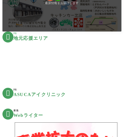
最新情報をお届けします
PR

地元応援エリア
PR

ASUCAアイクリニック
募集

Webライター