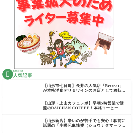
Ranking

人気記事
【山形市七日町】長井の人気店「Retreat」
が本格洋食デリ＆ワインのお店として移転オ
ープン決定！
【山形・上山カフェレポ】早朝5時営業で話
題のDAICHAN COFFEE！本格コーヒーを
テイクアウトで堪能
【山形新店】辛いのが苦手でも安心！駅前に
話題の「小哪吒麻辣燙（ショウナタマーラー
タン）」がOPEN