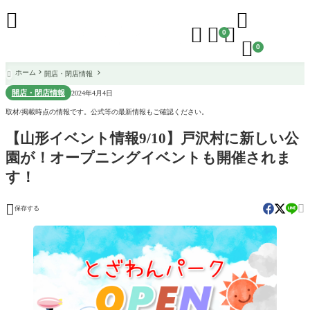





0

0
ホーム
開店・閉店情報

開店・閉店情報
2024年4月4日
取材/掲載時点の情報です。公式等の最新情報もご確認ください。
【山形イベント情報9/10】戸沢村に新しい公
園が！オープニングイベントも開催されま
す！


保存する