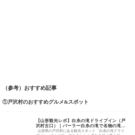
（参考）おすすめ記事
①戸沢村のおすすめグルメ&スポット
【山形観光レポ】白糸の滝ドライブイン（戸
沢村古口）｜パーラー白糸の滝で名物の滝バ
ーガー。最上川の絶景も凄かった
山形県の戸沢村にある観光スポット「白糸の滝ドライ