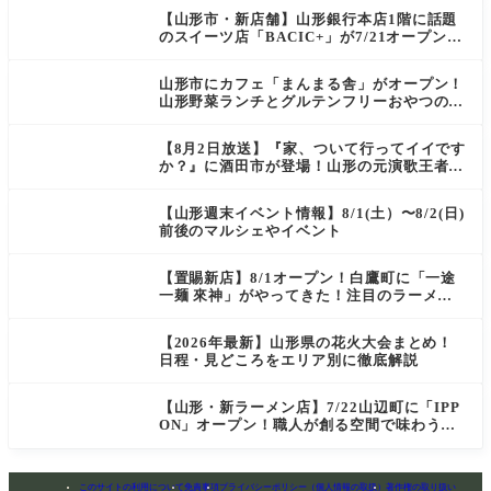
【山形市・新店舗】山形銀行本店1階に話題
のスイーツ店「BACIC+」が7/21オープン！
ご褒美にぴったりの絶品ケーキを実食レポ
山形市にカフェ「まんまる舎」がオープン！
山形野菜ランチとグルテンフリーおやつの新
店情報
【8月2日放送】『家、ついて行ってイイです
か？』に酒田市が登場！山形の元演歌王者
（秘）郷土メシ
【山形週末イベント情報】8/1(土）〜8/2(日)
前後のマルシェやイベント
【置賜新店】8/1オープン！白鷹町に「一途
一麺 來神」がやってきた！注目のラーメン
を爆速実食レポ
【2026年最新】山形県の花火大会まとめ！
日程・見どころをエリア別に徹底解説
【山形・新ラーメン店】7/22山辺町に「IPP
ON」オープン！職人が創る空間で味わう
「冷たい鶏らーめん」を実食レポ
このサイトの利用について
免責事項
プライバシーポリシー（個人情報の取扱）
著作権の取り扱い