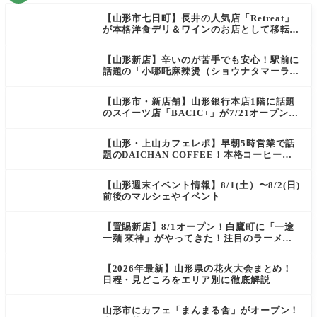
【山形市七日町】長井の人気店「Retreat」
が本格洋食デリ＆ワインのお店として移転オ
ープン決定！
【山形新店】辛いのが苦手でも安心！駅前に
話題の「小哪吒麻辣燙（ショウナタマーラー
タン）」がOPEN
【山形市・新店舗】山形銀行本店1階に話題
のスイーツ店「BACIC+」が7/21オープン！
ご褒美にぴったりの絶品ケーキを実食レポ
【山形・上山カフェレポ】早朝5時営業で話
題のDAICHAN COFFEE！本格コーヒーを
テイクアウトで堪能
【山形週末イベント情報】8/1(土）〜8/2(日)
前後のマルシェやイベント
【置賜新店】8/1オープン！白鷹町に「一途
一麺 來神」がやってきた！注目のラーメン
を爆速実食レポ
【2026年最新】山形県の花火大会まとめ！
日程・見どころをエリア別に徹底解説
山形市にカフェ「まんまる舎」がオープン！