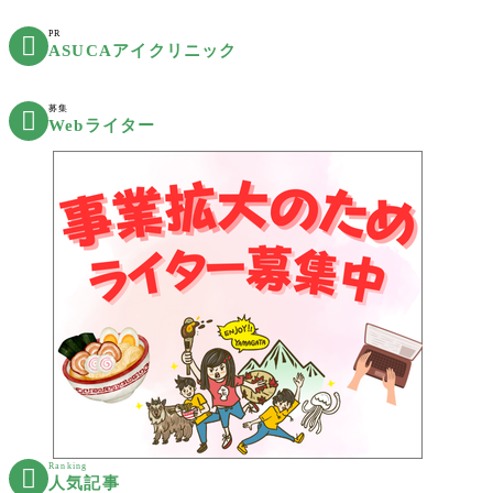
PR

ASUCAアイクリニック
募集

Webライター
Ranking

人気記事