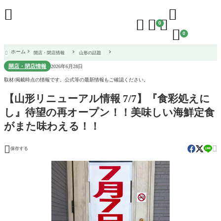





0

0
ホーム
開店・閉店情報
山形の話題

開店・閉店情報
2026年6月28日
取材/掲載時点の情報です。公式等の最新情報もご確認ください。
【山形リニューアル情報 7/7】『食彩処えに
し』待望の再オープン！！美味しい海鮮定食
がまた味わえる！！


保存する