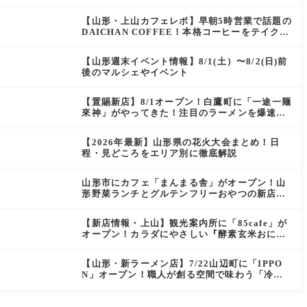
にぴったりの絶品ケーキを実食レポ
【山形・上山カフェレポ】早朝5時営業で話題の
DAICHAN COFFEE！本格コーヒーをテイクア
ウトで堪能
【山形週末イベント情報】8/1(土）〜8/2(日)前
後のマルシェやイベント
【置賜新店】8/1オープン！白鷹町に「一途一麺
來神」がやってきた！注目のラーメンを爆速実
食レポ
【2026年最新】山形県の花火大会まとめ！日
程・見どころをエリア別に徹底解説
山形市にカフェ「まんまる舎」がオープン！山
形野菜ランチとグルテンフリーおやつの新店情
報
【新店情報・上山】観光案内所に「85cafe」が
オープン！カラダにやさしい『酵素玄米おにぎ
り』とコーヒーを味わう
【山形・新ラーメン店】7/22山辺町に「IPPO
N」オープン！職人が創る空間で味わう「冷た
い鶏らーめん」を実食レポ