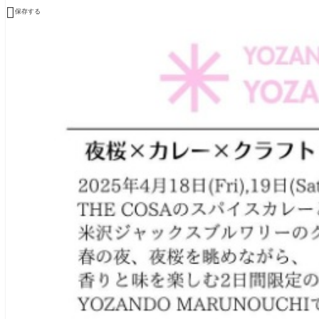

保存する