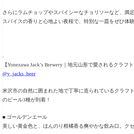
さらにラムチョップやスパイシーなチョリソーなど、満
スパイスの香りと心地よい夜桜で、特別な一皿をぜひ体
.
【Yonezawa Jack’s Brewery｜地元山形で愛されるクラ
@y_jacks_beer
米沢市の自然に囲まれた地で丁寧に造られているクラフ
のビール3種が到着！
■ ゴールデンエール
美しい黄金色と、ほんのり柑橘香る爽やかな飲み口。ク