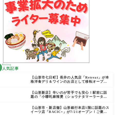
Ranking
人気記事
【山形市七日町】長井の人気店「Retreat」が本
格洋食デリ＆ワインのお店として移転オープン
決定！
【山形新店】辛いのが苦手でも安心！駅前に話
題の「小哪吒麻辣燙（ショウナタマーラータ
ン）」がOPEN
【山形市・新店舗】山形銀行本店1階に話題のス
イーツ店「BACIC+」が7/21オープン！ご褒美