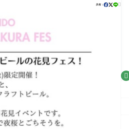

共有：
