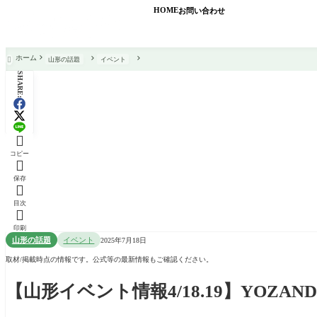
HOME
お問い合わせ
ホーム
山形の話題
イベント

SHARE:

コピー

保存

目次

印刷
山形の話題
イベント
2025年7月18日
取材/掲載時点の情報です。公式等の最新情報もご確認ください。
【山形イベント情報4/18.19】YOZAND