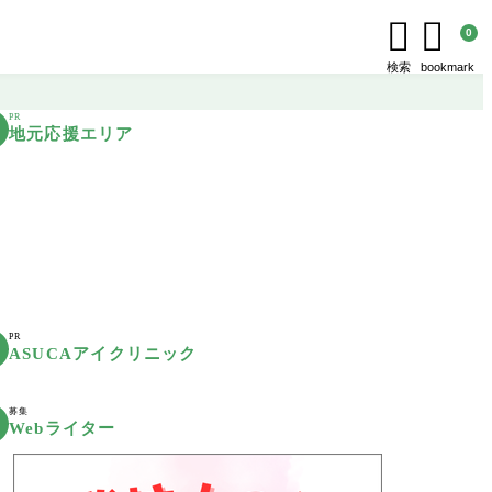


0
検索
bookmark
PR
地元応援エリア
PR
ASUCAアイクリニック
募集
Webライター