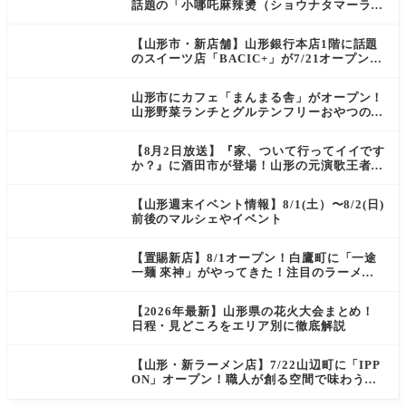
話題の「小哪吒麻辣燙（ショウナタマーラー
タン）」がOPEN
【山形市・新店舗】山形銀行本店1階に話題
のスイーツ店「BACIC+」が7/21オープン！
ご褒美にぴったりの絶品ケーキを実食レポ
山形市にカフェ「まんまる舎」がオープン！
山形野菜ランチとグルテンフリーおやつの新
店情報
【8月2日放送】『家、ついて行ってイイです
か？』に酒田市が登場！山形の元演歌王者
（秘）郷土メシ
【山形週末イベント情報】8/1(土）〜8/2(日)
前後のマルシェやイベント
【置賜新店】8/1オープン！白鷹町に「一途
一麺 來神」がやってきた！注目のラーメン
を爆速実食レポ
【2026年最新】山形県の花火大会まとめ！
日程・見どころをエリア別に徹底解説
【山形・新ラーメン店】7/22山辺町に「IPP
ON」オープン！職人が創る空間で味わう
「冷たい鶏らーめん」を実食レポ