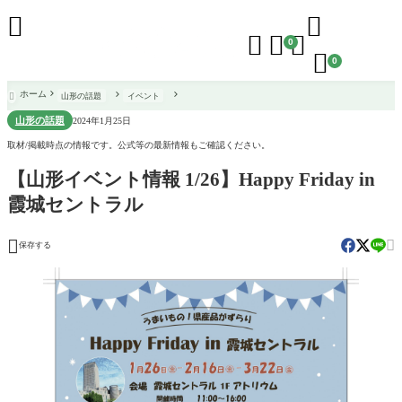





0

0
ホーム
山形の話題
イベント

山形の話題
2024年1月25日
取材/掲載時点の情報です。公式等の最新情報もご確認ください。
【山形イベント情報 1/26】Happy Friday in
霞城セントラル


保存する