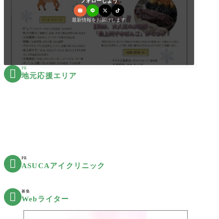
フォローしよう
最新情報をお届けします
PR

地元応援エリア
PR

ASUCAアイクリニック
募集

Webライター