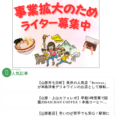
Ranking

人気記事
【山形市七日町】長井の人気店「Retreat」
が本格洋食デリ＆ワインのお店として移転オ
ープン決定！
【山形・上山カフェレポ】早朝5時営業で話
題のDAICHAN COFFEE！本格コーヒーを
テイクアウトで堪能
【山形新店】辛いのが苦手でも安心！駅前に