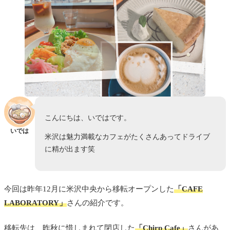
こんにちは、いではです。
いでは
米沢は魅力満載なカフェがたくさんあってドライブ
に精が出ます笑
今回は昨年12月に米沢中央から移転オープンした
「CAFE
LABORATORY
」
さんの紹介です。
移転先は、昨秋に惜しまれて閉店した
「Chirp Cafe」
さんがあ