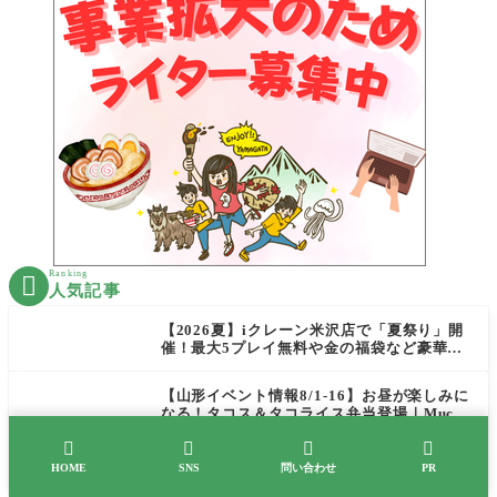
Ranking

人気記事
【2026夏】iクレーン米沢店で「夏祭り」開
催！最大5プレイ無料や金の福袋など豪華企
画が満載！
【山形イベント情報8/1-16】お昼が楽しみに
なる！タコス＆タコライス弁当登場｜Mucha
s




【置賜新店】8/1オープン！白鷹町に「一途
HOME
SNS
問い合わせ
PR
一麺 來神」がやってきた！注目のラーメン
を爆速実食レポ