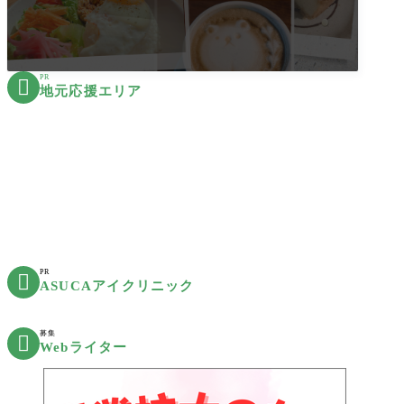
PR

地元応援エリア
PR

ASUCAアイクリニック
募集

Webライター