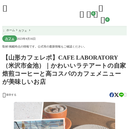





0

0
ホーム
カフェ

カフェ
2023年4月16日
取材/掲載時点の情報です。公式等の最新情報もご確認ください。
【山形カフェレポ】CAFE LABORATORY
（米沢市金池）｜かわいいラテアートの自家
焙煎コーヒーと高コスパのカフェメニュー
が美味しいお店


保存する