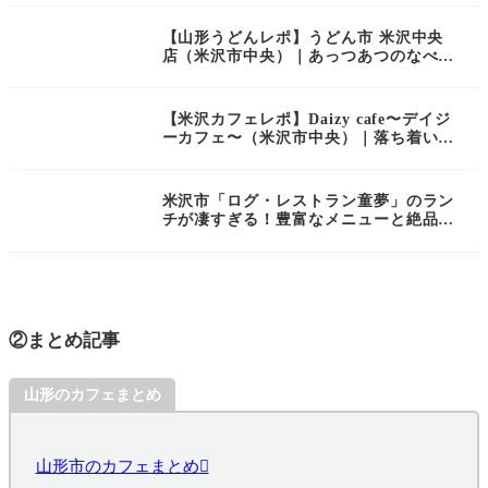
【山形うどんレポ】うどん市 米沢中央
店（米沢市中央）｜あっつあつのなべ焼
きうどんをいただきました
【米沢カフェレポ】Daizy cafe〜デイジ
ーカフェ〜（米沢市中央）｜落ち着いた
素敵空間で美味しいランチを！子連れに
も嬉しいKINDER ROOM付き
米沢市「ログ・レストラン童夢」のラン
チが凄すぎる！豊富なメニューと絶品洋
食を徹底レポ
②まとめ記事
山形のカフェまとめ
山形市のカフェまとめ