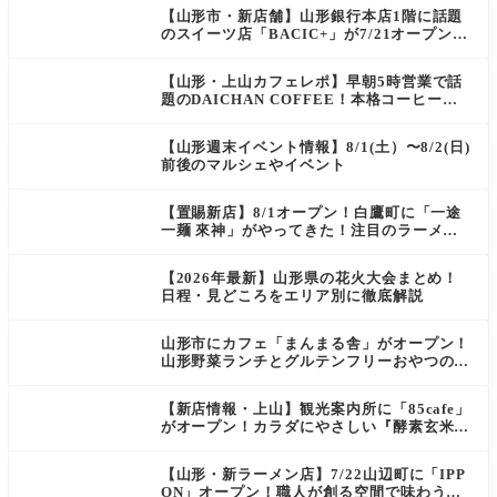
【山形市・新店舗】山形銀行本店1階に話題
のスイーツ店「BACIC+」が7/21オープン！
ご褒美にぴったりの絶品ケーキを実食レポ
【山形・上山カフェレポ】早朝5時営業で話
題のDAICHAN COFFEE！本格コーヒーを
テイクアウトで堪能
【山形週末イベント情報】8/1(土）〜8/2(日)
前後のマルシェやイベント
【置賜新店】8/1オープン！白鷹町に「一途
一麺 來神」がやってきた！注目のラーメン
を爆速実食レポ
【2026年最新】山形県の花火大会まとめ！
日程・見どころをエリア別に徹底解説
山形市にカフェ「まんまる舎」がオープン！
山形野菜ランチとグルテンフリーおやつの新
店情報
【新店情報・上山】観光案内所に「85cafe」
がオープン！カラダにやさしい『酵素玄米お
にぎり』とコーヒーを味わう
【山形・新ラーメン店】7/22山辺町に「IPP
ON」オープン！職人が創る空間で味わう