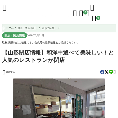





0

0
ホーム
開店・閉店情報
山形の話題

開店・閉店情報
2026年2月21日
取材/掲載時点の情報です。公式等の最新情報もご確認ください。
【山形閉店情報】和洋中選べて美味しい！と
人気のレストランが閉店


保存する