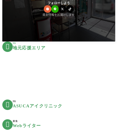
フォローしよう
最新情報をお届けします
PR

地元応援エリア
PR

ASUCAアイクリニック
募集

Webライター