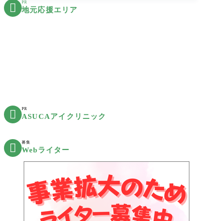
PR

地元応援エリア
PR

ASUCAアイクリニック
募集

Webライター