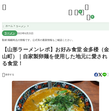





0

0
ホーム
ラーメン

ラーメン
2023年6月25日
取材/掲載時点の情報です。公式等の最新情報もご確認ください。
【山形ラーメンレポ】お好み食堂 金多楼（金
山町）｜自家製卵麺を使用した地元に愛され
る食堂！


保存する