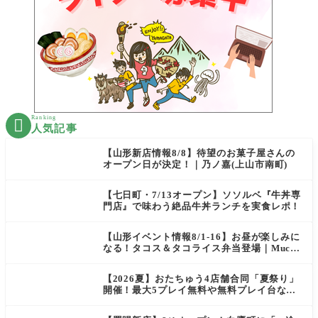
Ranking

人気記事
【山形新店情報8/8】待望のお菓子屋さんの
オープン日が決定！｜乃ノ嘉(上山市南町)
【七日町・7/13オープン】ソソルベ『牛丼専
門店』で味わう絶品牛丼ランチを実食レポ！
【山形イベント情報8/1-16】お昼が楽しみに
なる！タコス＆タコライス弁当登場｜Mucha
s
【2026夏】おたちゅう4店舗合同「夏祭り」
開催！最大5プレイ無料や無料プレイ台など
豪華企画が満載（天童・山形南・米沢・酒
田）