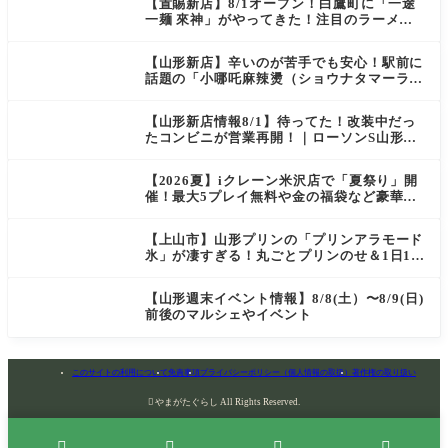
【置賜新店】8/1オープン！白鷹町に「一途
一麺 來神」がやってきた！注目のラーメン
を爆速実食レポ
【山形新店】辛いのが苦手でも安心！駅前に
話題の「小哪吒麻辣燙（ショウナタマーラー
タン）」がOPEN
【山形新店情報8/1】待ってた！改装中だっ
たコンビニが営業再開！｜ローソンS山形七
日町一丁目店
【2026夏】iクレーン米沢店で「夏祭り」開
催！最大5プレイ無料や金の福袋など豪華企
画が満載！
【上山市】山形プリンの「プリンアラモード
氷」が凄すぎる！丸ごとプリンのせ＆1日10
食限定の贅沢かき氷
【山形週末イベント情報】8/8(土）〜8/9(日)
前後のマルシェやイベント
このサイトの利用について
免責事項
プライバシーポリシー（個人情報の取扱）
著作権の取り扱い

やまがたぐらし All Rights Reserved.



