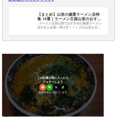
【まとめ】山形の厳選ラーメン店特
集 10選｜ラーメン王国山形のおすす
めはここ！！！
ラーメン王国山形でおすすめの厳選ラーメン
店のまとめ第一弾です！！！ どのお店も行か
なきゃ人生損するほどのおいしさです（^-
この記事が気に入ったら
フォローしよう
最新情報をお届けします