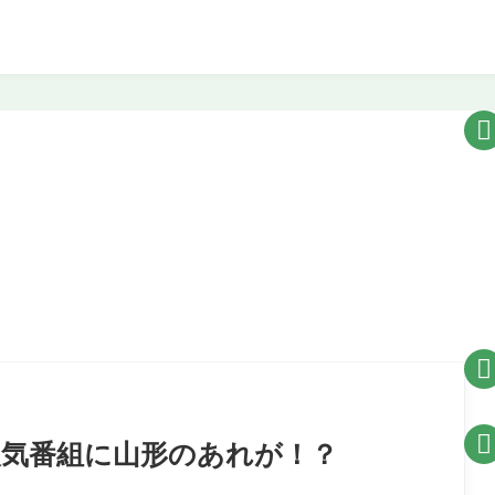



大人気番組に山形のあれが！？