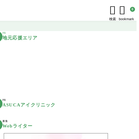


0
検索
bookmark
PR
地元応援エリア
PR
ASUCAアイクリニック
募集
Webライター