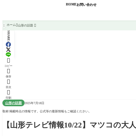
HOME
お問い合わせ
ホーム
山形の話題

SHARE:

コピー

保存

目次

印刷
山形の話題
2025年7月18日
取材/掲載時点の情報です。公式等の最新情報もご確認ください。
【山形テレビ情報10/22】マツコの