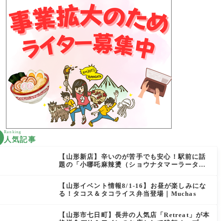
Ranking
人気記事
【山形新店】辛いのが苦手でも安心！駅前に話
題の「小哪吒麻辣燙（ショウナタマーラータ
ン）」がOPEN
【山形イベント情報8/1-16】お昼が楽しみにな
る！タコス＆タコライス弁当登場｜Muchas
【山形市七日町】長井の人気店「Retreat」が本