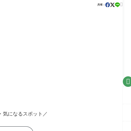

共有：

・気になるスポット／