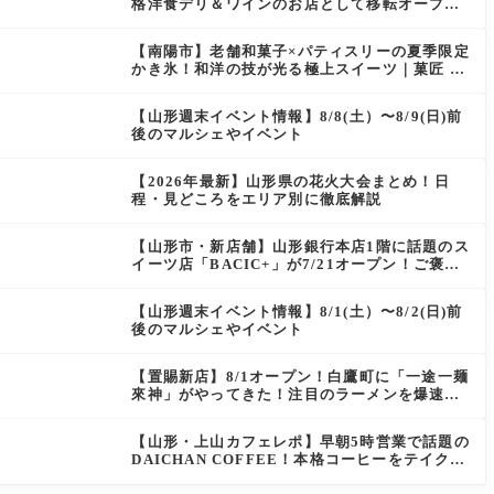
格洋食デリ＆ワインのお店として移転オープン
決定！
【南陽市】老舗和菓子×パティスリーの夏季限定
かき氷！和洋の技が光る極上スイーツ｜菓匠 萬
菊屋 510 Maison de CinQ-dix
【山形週末イベント情報】8/8(土）〜8/9(日)前
後のマルシェやイベント
【2026年最新】山形県の花火大会まとめ！日
程・見どころをエリア別に徹底解説
【山形市・新店舗】山形銀行本店1階に話題のス
イーツ店「BACIC+」が7/21オープン！ご褒美
にぴったりの絶品ケーキを実食レポ
【山形週末イベント情報】8/1(土）〜8/2(日)前
後のマルシェやイベント
【置賜新店】8/1オープン！白鷹町に「一途一麺
來神」がやってきた！注目のラーメンを爆速実
食レポ
【山形・上山カフェレポ】早朝5時営業で話題の
DAICHAN COFFEE！本格コーヒーをテイクア
ウトで堪能