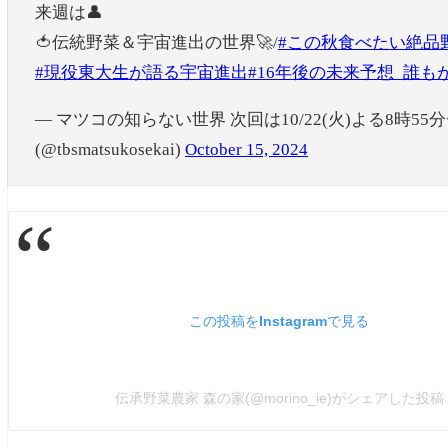
来週は👤
🍅伝統野菜＆宇宙進出の世界🚀/
#この秋食べたい絶品
#現役東大生が語る宇宙進出
#16年後の未来予想_誰
— マツコの知らない世界 次回は10/22(火)よる8時5
(@tbsmatsukosekai)
October 15, 2024
この投稿をInstagramで見る
伝承野菜農家 森の家(@morino_ie)がシェアした投稿