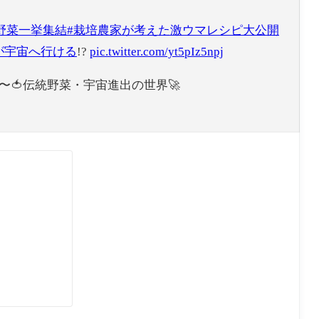
野菜一挙集結
#栽培農家が考えた激ウマレシピ大公開
もが宇宙へ行ける
!?
pic.twitter.com/yt5pIz5npj
5分〜🍅伝統野菜・宇宙進出の世界🚀