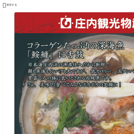

保存する