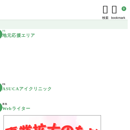


0
検索
bookmark
PR
地元応援エリア
PR
ASUCAアイクリニック
募集
Webライター