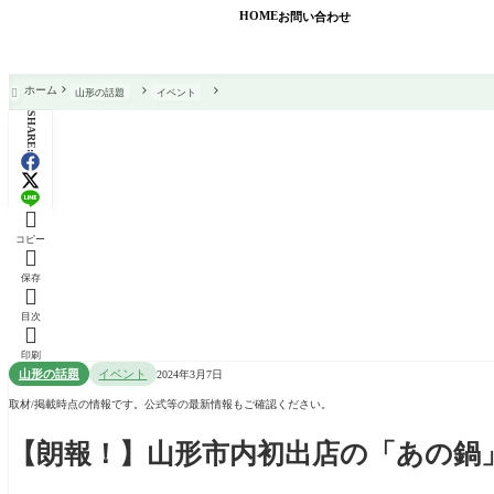
HOME
お問い合わせ
ホーム
山形の話題
イベント

SHARE:

コピー

保存

目次

印刷
山形の話題
イベント
2024年3月7日
取材/掲載時点の情報です。公式等の最新情報もご確認ください。
【朗報！】山形市内初出店の「あの鍋