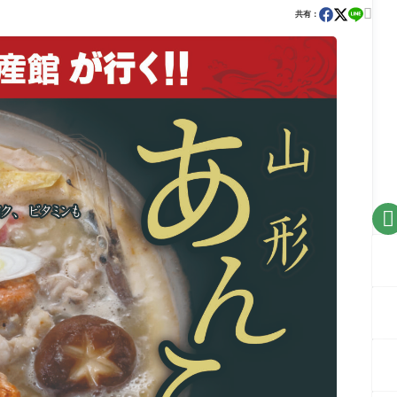

共有：
