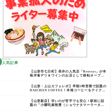
Ranking
人気記事
【山形市七日町】長井の人気店「Retreat」が本
格洋食デリ＆ワインのお店として移転オープン
決定！
【山形・上山カフェレポ】早朝5時営業で話題の
DAICHAN COFFEE！本格コーヒーをテイクア
ウトで堪能
【山形新店】辛いのが苦手でも安心！駅前に話
題の「小哪吒麻辣燙（ショウナタマーラータ
ン）」がOPEN