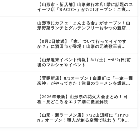
【山形市・新店舗】山形銀行本店1階に話題のス
イーツ店「BACIC+」が7/21オープン！ご褒美
にぴったりの絶品ケーキを実食レポ
山形市にカフェ「まんまる舎」がオープン！山
形野菜ランチとグルテンフリーおやつの新店情
報
【8月2日放送】『家、ついて行ってイイです
か？』に酒田市が登場！山形の元演歌王者
（秘）郷土メシ
【山形週末イベント情報】8/1(土）〜8/2(日)前
後のマルシェやイベント
【置賜新店】8/1オープン！白鷹町に「一途一麺
來神」がやってきた！注目のラーメンを爆速実
食レポ
【2026年最新】山形県の花火大会まとめ！日
程・見どころをエリア別に徹底解説
【山形・新ラーメン店】7/22山辺町に「IPPO
N」オープン！職人が創る空間で味わう「冷た
い鶏らーめん」を実食レポ