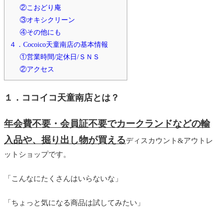
②こおどり庵
③オキシクリーン
④その他にも
４．Cocoico天童南店の基本情報
①営業時間/定休日/ＳＮＳ
②アクセス
１．ココイコ天童南店とは？
年会費不要・会員証不要でカークランドなどの輸
入品や、掘り出し物が買える
ディスカウント&アウトレ
ットショップです。
「こんなにたくさんはいらないな」
「ちょっと気になる商品は試してみたい」