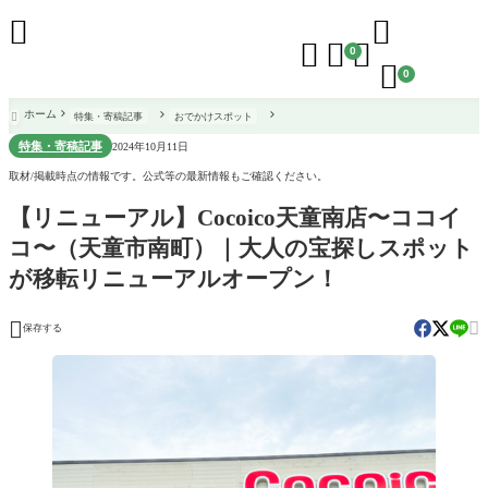





0

0
ホーム
特集・寄稿記事
おでかけスポット

特集・寄稿記事
2024年10月11日
取材/掲載時点の情報です。公式等の最新情報もご確認ください。
【リニューアル】Cocoico天童南店〜ココイ
コ〜（天童市南町）｜大人の宝探しスポット
が移転リニューアルオープン！


保存する