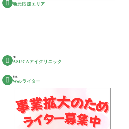

地元応援エリア
PR

ASUCAアイクリニック
募集

Webライター