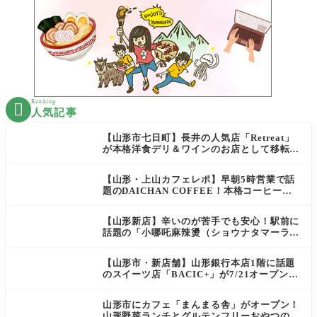
Ranking

人気記事
【山形市七日町】長井の人気店「Retreat」
が本格洋食デリ＆ワインのお店として移転オ
ープン決定！
【山形・上山カフェレポ】早朝5時営業で話
題のDAICHAN COFFEE！本格コーヒーを
テイクアウトで堪能
【山形新店】辛いのが苦手でも安心！駅前に
話題の「小哪吒麻辣燙（ショウナタマーラー
タン）」がOPEN
【山形市・新店舗】山形銀行本店1階に話題
のスイーツ店「BACIC+」が7/21オープン！
ご褒美にぴったりの絶品ケーキを実食レポ
山形市にカフェ「まんまる舎」がオープン！
山形野菜ランチとグルテンフリーおやつの新