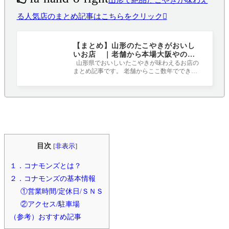
る人気店のまとめ記事はこちらをクリック
【まとめ】山形のたこやきがおいし
いお店 ｜老舗から本場大阪やの味
が楽しめるお店まで
山形県でおいしいたこやきが味わえるお店の
まとめ記事です。 老舗からここ数年でできた
お店、ふわとろやカリトロなどなど、ど
目次
[
非表示
]
１．コナモンズとは？
２．コナモンズの基本情報
①営業時間/定休日/ＳＮＳ
②アクセス/駐車場
（参考）おすすめ記事