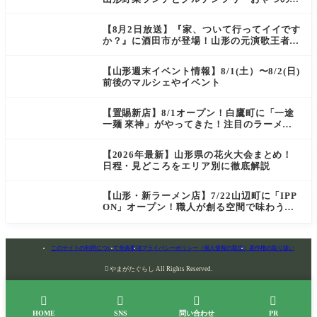
店情報
【8月2日放送】『家、ついて行ってイイです
か？』に酒田市が登場！山形の元演歌王者
（秘）郷土メシ
【山形週末イベント情報】8/1(土）〜8/2(日)
前後のマルシェやイベント
【置賜新店】8/1オープン！白鷹町に「一途
一麺 來神」がやってきた！注目のラーメン
を爆速実食レポ
【2026年最新】山形県の花火大会まとめ！
日程・見どころをエリア別に徹底解説
【山形・新ラーメン店】7/22山辺町に「IPP
ON」オープン！職人が創る空間で味わう
「冷たい鶏らーめん」を実食レポ
このサイトの利用について
免責事項
プライバシーポリシー（個人情報の取扱）
著作権の取り扱い

やまがたぐらし All Rights Reserved.




HOME
SNS
問い合わせ
PR