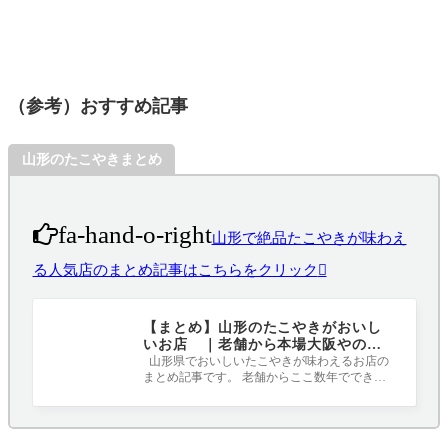
（参考）おすすめ記事
山形のたこやきまとめ
fa-hand-o-right
山形で絶品たこやきが味わえ
る人気店のまとめ記事はこちらをクリック
【まとめ】山形のたこやきがおいし
いお店 ｜老舗から本場大阪やの味
が楽しめるお店まで
山形県でおいしいたこやきが味わえるお店の
まとめ記事です。 老舗からここ数年でできた
お店、ふわとろやカリトロなどなど、ど