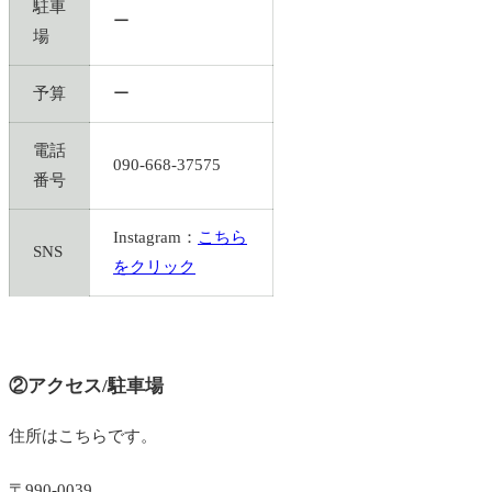
駐車
ー
場
予算
ー
電話
090-668-37575
番号
Instagram：
こちら
SNS
をクリック
②アクセス/駐車場
住所はこちらです。
〒990-0039