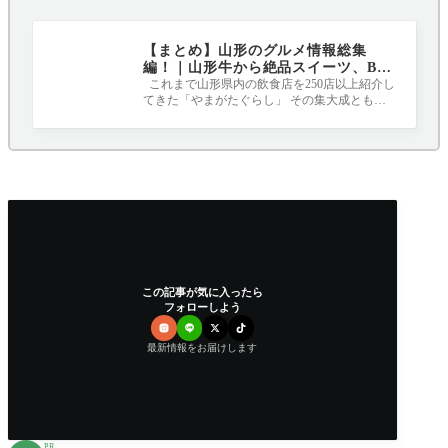
【まとめ】山形のグルメ情報総集
編！｜山形牛から絶品スイーツ、B級
グルメまで
これまで山形県内の飲食店を250店以上紹介し
てきた「やまがたぐらし」 その集大成ともい
える各ジャンルのおすすめ店をまとめま
この記事が気に入ったら
フォローしよう
最新情報をお届けします
PR