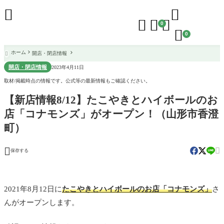





0

0
ホーム
開店・閉店情報

開店・閉店情報
2023年4月11日
取材/掲載時点の情報です。公式等の最新情報もご確認ください。
【新店情報8/12】たこやきとハイボールのお
店「コナモンズ」がオープン！（山形市香澄
町）


保存する
2021年8月12日に
たこやきとハイボールのお店「コナモンズ」
さ
んがオープンします。