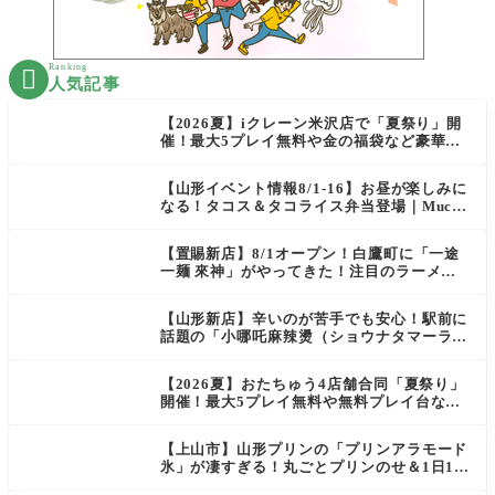
Ranking

人気記事
【2026夏】iクレーン米沢店で「夏祭り」開
催！最大5プレイ無料や金の福袋など豪華企
画が満載！
【山形イベント情報8/1-16】お昼が楽しみに
なる！タコス＆タコライス弁当登場｜Mucha
s
【置賜新店】8/1オープン！白鷹町に「一途
一麺 來神」がやってきた！注目のラーメン
を爆速実食レポ
【山形新店】辛いのが苦手でも安心！駅前に
話題の「小哪吒麻辣燙（ショウナタマーラー
タン）」がOPEN
【2026夏】おたちゅう4店舗合同「夏祭り」
開催！最大5プレイ無料や無料プレイ台など
豪華企画が満載（天童・山形南・米沢・酒
田）
【上山市】山形プリンの「プリンアラモード
氷」が凄すぎる！丸ごとプリンのせ＆1日10
食限定の贅沢かき氷