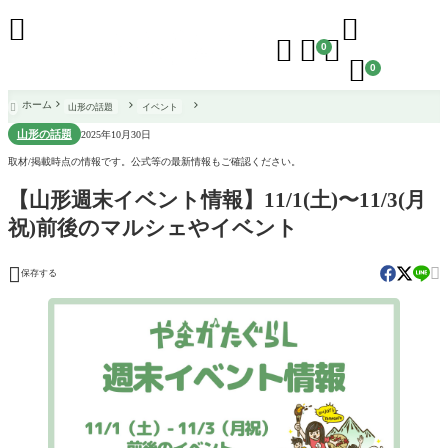





0

0
ホーム
山形の話題
イベント

山形の話題
2025年10月30日
取材/掲載時点の情報です。公式等の最新情報もご確認ください。
【山形週末イベント情報】11/1(土)〜11/3(月
祝)前後のマルシェやイベント


保存する