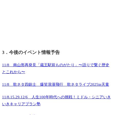
3．今後のイベント情報予告
11/8 南山形再発見「蔵王駅前ものがたり」〜語りで繋ぐ歴史
とこれから〜
11/8 歌ネタ四銃士 爆笑浪漫飛行 歌ネタライブ2025in天童
11/8.15.29.12/6 人生100年時代への挑戦！ミドル・シニアいき
いきキャリアプラン塾