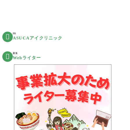
PR

ASUCAアイクリニック
募集

Webライター