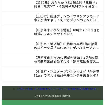
【2026夏】おたちゅう4店舗合同「夏祭り」
開催！最大5プレイ無料や無料プレイ台など
豪華企画が満載（天童・山形南・米沢・酒
田）
【上山市】山形プリンの「プリンアラモード
氷」が凄すぎる！丸ごとプリンのせ＆1日10
食限定の贅沢かき氷
【山形週末イベント情報】8/8(土）〜8/9(日)
前後のマルシェやイベント
【山形市・新店舗】山形銀行本店1階に話題
のスイーツ店「BACIC+」が7/21オープン！
ご褒美にぴったりの絶品ケーキを実食レポ
【寒河江市】市内57店舗が参加！5店舗を巡
って豪華景品を当てよう「寒河江飲食店スタ
ンプラリー」開催
【七日町・7/13オープン】ソソルベ『牛丼専
門店』で味わう絶品牛丼ランチを実食レポ！
このサイトの利用について
免責事項
プライバシーポリシー（個人情報の取扱）
著作権の取り扱い

やまがたぐらし All Rights Reserved.