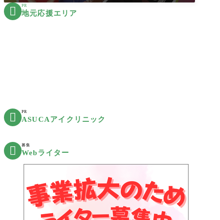
PR

地元応援エリア
PR

ASUCAアイクリニック
募集

Webライター