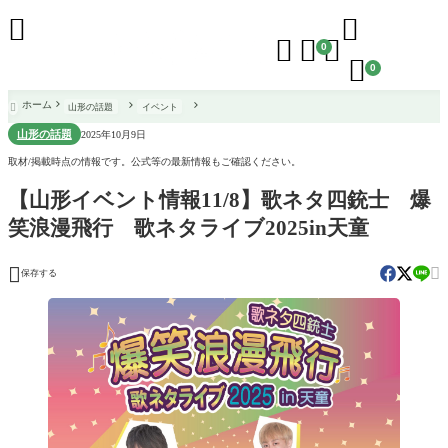





0

0
ホーム
山形の話題
イベント

山形の話題
2025年10月9日
取材/掲載時点の情報です。公式等の最新情報もご確認ください。
【山形イベント情報11/8】歌ネタ四銃士 爆
笑浪漫飛行 歌ネタライブ2025in天童


保存する