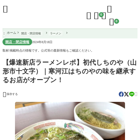





0

0
ホーム
開店・閉店情報
ラーメン

開店・閉店情報
2024年8月18日
取材/掲載時点の情報です。公式等の最新情報もご確認ください。
【爆速新店ラーメンレポ】初代しちのや（山
形市十文字）｜寒河江はちのやの味を継承す
るお店がオープン！


保存する