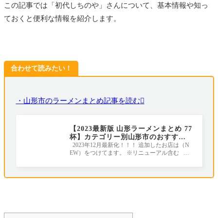
この記事では「初代しちのや」さんについて、基本情報や知っ
ておくと便利な情報を紹介します。
合わせて読みたい！
・山形市のラーメンまとめ記事を読む
【2023最新版 山形ラーメンまとめ 77
杯】カテゴリー別山形市のおすすめ
ラーメン店｜地元ライターがすべて
2023年12月最新化！！！ 追加したお店は（N
EW）をつけてます。 ※リニューアル含む ラ
行きました！
ーメンの年間消費量が全国１位のラーメン王