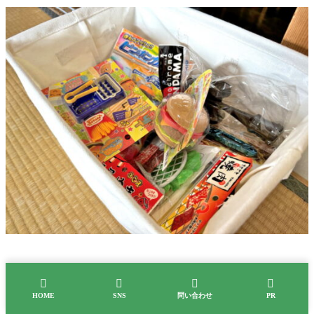




６．初代しちのやの基本情報
HOME
SNS
問い合わせ
PR