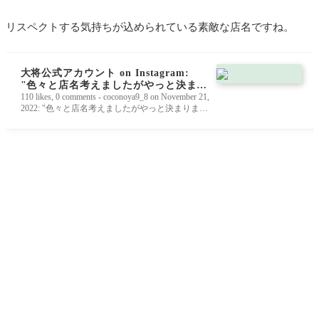
リスペクトする気持ちが込められている素敵な店名ですね。
大将公式アカウント on Instagram:
"色々と店名考えましたがやっと決まり
ました！！師匠ありがとうございます
110 likes, 0 comments - coconoya9_8 on November 21,
2022: "色々と店名考えましたがやっと決まりまし
😭"
た！！師匠ありがとうございます😭".