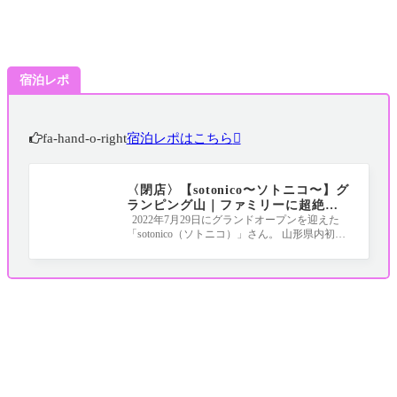
宿泊レポ
fa-hand-o-right
宿泊レポはこちら
〈閉店〉【sotonico〜ソトニコ〜】グ
ランピング山｜ファミリーに超絶お
すすめの施設が爆誕！！！
2022年7月29日にグランドオープンを迎えた
「sotonico（ソトニコ）」さん。 山形県内初の
「貸し切りサウナ付きグランピング施設」と