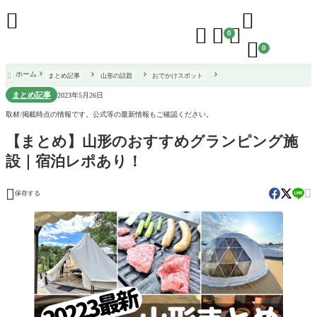





0

0
ホーム
まとめ記事
山形の話題
おでかけスポット

まとめ記事
2023年5月26日
取材/掲載時点の情報です。公式等の最新情報もご確認ください。
【まとめ】山形のおすすめグランピング施
設｜宿泊レポあり！


保存する