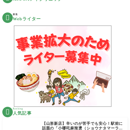
募集

Webライター
Ranking

人気記事
【山形新店】辛いのが苦手でも安心！駅前に
話題の「小哪吒麻辣燙（ショウナタマーラー