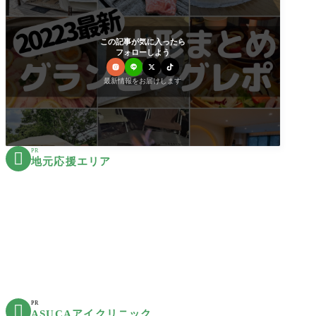
この記事が気に入ったら
フォローしよう
最新情報をお届けします
PR

地元応援エリア
PR

ASUCAアイクリニック