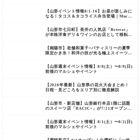
タン）」がOPEN
【山形イベント情報8/1-16】お昼が楽しみに
なる！タコス＆タコライス弁当登場｜Mucha
s
【山形市七日町】長井の人気店「Retreat」
が本格洋食デリ＆ワインのお店として移転オ
ープン決定！
【南陽市】老舗和菓子×パティスリーの夏季
限定かき氷！和洋の技が光る極上スイーツ｜
菓匠 萬菊屋 510 Maison de CinQ-dix
【山形週末イベント情報】8/8(土）〜8/9(日)
前後のマルシェやイベント
【2026年最新】山形県の花火大会まとめ！
日程・見どころをエリア別に徹底解説
【山形市・新店舗】山形銀行本店1階に話題
のスイーツ店「BACIC+」が7/21オープン！
ご褒美にぴったりの絶品ケーキを実食レポ
【山形週末イベント情報】8/1(土）〜8/2(日)
前後のマルシェやイベント