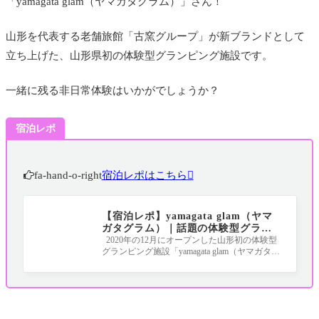
「yamagata glam（ヤマガタグラム）」さん！
山形を代表する老舗旅館「古窯グループ」が新ブランドとして
立ち上げた、山形県初の体験型グランピング施設です。
一緒に残る非日常体験はいかがでしょうか？
宿泊レポ
fa-hand-o-right
宿泊レポはこちら
【宿泊レポ】yamagata glam（ヤマ
ガタグラム）｜話題の体験型グラン
ピング施設に宿泊してきたよ！！！
2020年の12月にオープンした山形初の体験型
グランピング施設「yamagata glam（ヤマガタグ
ラム）」に宿泊してきました！ 未就学児（長