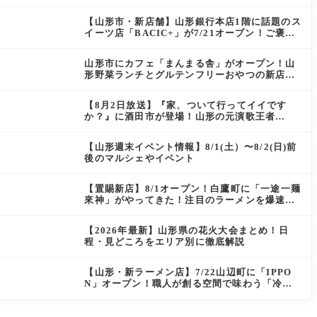
ン）」がOPEN
【山形市・新店舗】山形銀行本店1階に話題のス
イーツ店「BACIC+」が7/21オープン！ご褒美
にぴったりの絶品ケーキを実食レポ
山形市にカフェ「まんまる舎」がオープン！山
形野菜ランチとグルテンフリーおやつの新店情
報
【8月2日放送】『家、ついて行ってイイです
か？』に酒田市が登場！山形の元演歌王者
（秘）郷土メシ
【山形週末イベント情報】8/1(土）〜8/2(日)前
後のマルシェやイベント
【置賜新店】8/1オープン！白鷹町に「一途一麺
來神」がやってきた！注目のラーメンを爆速実
食レポ
【2026年最新】山形県の花火大会まとめ！日
程・見どころをエリア別に徹底解説
【山形・新ラーメン店】7/22山辺町に「IPPO
N」オープン！職人が創る空間で味わう「冷た
い鶏らーめん」を実食レポ