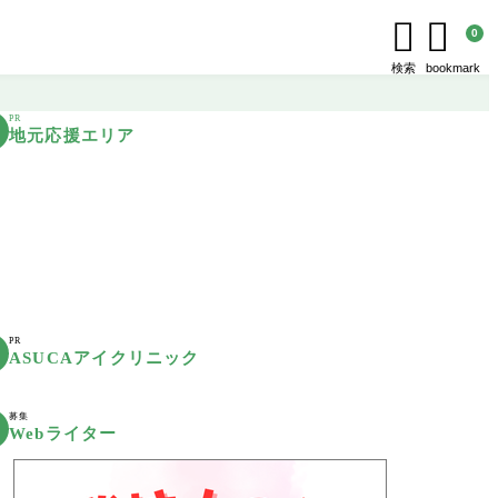


0
検索
bookmark
PR
地元応援エリア
PR
ASUCAアイクリニック
募集
Webライター