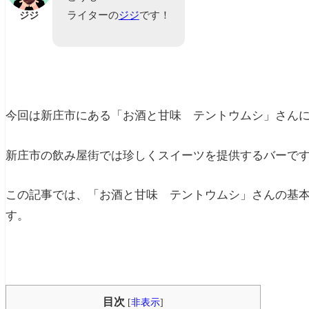
ライターの
ジジ
です！
ジジ
今回は新庄市にある「
お酒と甘味 テントウムシ
」さん
新庄市の飲み屋街では珍しくスイーツを提供するバーで
この記事では、「
お酒と甘味 テントウムシ
」さんの基
す。
目次
[
非表示
]