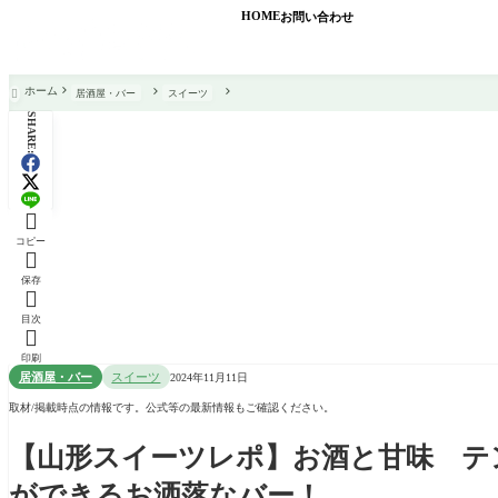
HOME
お問い合わせ
ホーム
居酒屋・バー
スイーツ

SHARE:

コピー

保存

目次

印刷
居酒屋・バー
スイーツ
2024年11月11日
取材/掲載時点の情報です。公式等の最新情報もご確認ください。
【山形スイーツレポ】お酒と甘味 テ
ができるお洒落なバー！