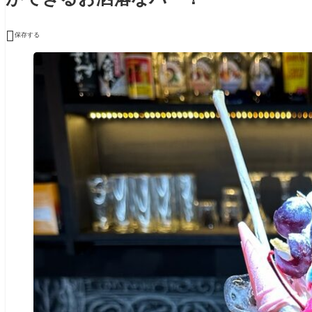

保存する