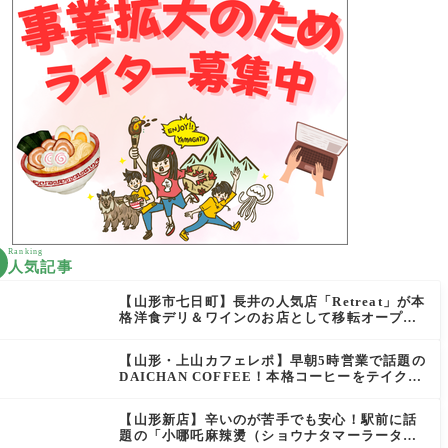
Ranking
人気記事
【山形市七日町】長井の人気店「Retreat」が本
格洋食デリ＆ワインのお店として移転オープン
決定！
【山形・上山カフェレポ】早朝5時営業で話題の
DAICHAN COFFEE！本格コーヒーをテイクア
ウトで堪能
【山形新店】辛いのが苦手でも安心！駅前に話
題の「小哪吒麻辣燙（ショウナタマーラータ