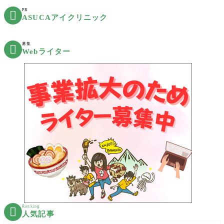
PR

ASUCAアイクリニック
募集

Webライター
Ranking

人気記事