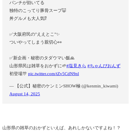
パンチが効いてる
独特のこってり豚骨スープ🐷
丼グルメも大人気⁉️
✅大阪府民の"ええとこ"✨
ついやってしまう親切心👀
✅新企画・秘密のタダウマい飯🙏
山形県民は雑草をおかずに🌱
#塩見きら
#ちゃんぴおんず
初登場🎊
pic.twitter.com/tZv5CdN9nl
— 【公式】秘密のケンミンSHOW極 (@kenmin_kiwami)
August 14, 2025
山形県の雑草のおかずといえば、あれしかないですよね！？