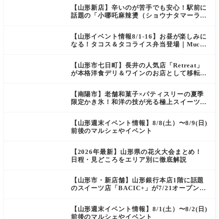
【山形新店】辛いのが苦手でも安心！駅前に
話題の「小哪吒麻辣燙（ショウナタマーラー
タン）」がOPEN
【山形イベント情報8/1-16】お昼が楽しみに
なる！タコス＆タコライス弁当登場｜Mucha
s
【山形市七日町】長井の人気店「Retreat」
が本格洋食デリ＆ワインのお店として移転オ
ープン決定！
【南陽市】老舗和菓子×パティスリーの夏季
限定かき氷！和洋の技が光る極上スイーツ｜
菓匠 萬菊屋 510 Maison de CinQ-dix
【山形週末イベント情報】8/8(土）〜8/9(日)
前後のマルシェやイベント
【2026年最新】山形県の花火大会まとめ！
日程・見どころをエリア別に徹底解説
【山形市・新店舗】山形銀行本店1階に話題
のスイーツ店「BACIC+」が7/21オープン！
ご褒美にぴったりの絶品ケーキを実食レポ
【山形週末イベント情報】8/1(土）〜8/2(日)
前後のマルシェやイベント