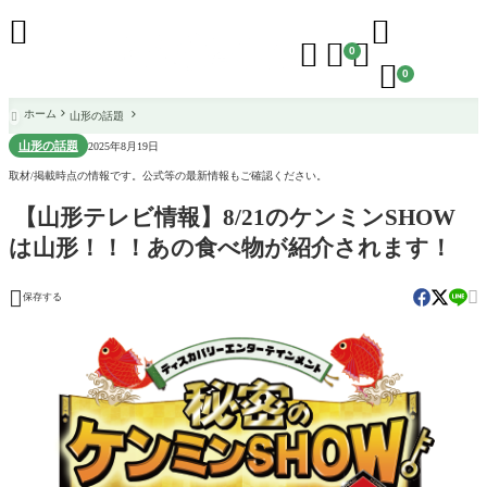





0

0
ホーム
山形の話題

山形の話題
2025年8月19日
取材/掲載時点の情報です。公式等の最新情報もご確認ください。
【山形テレビ情報】8/21のケンミンSHOW
は山形！！！あの食べ物が紹介されます！


保存する