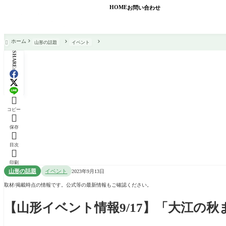
HOME
お問い合わせ
ホーム
山形の話題
イベント

SHARE:

コピー

保存

目次

印刷
山形の話題
イベント
2023年9月13日
取材/掲載時点の情報です。公式等の最新情報もご確認ください。
【山形イベント情報9/17】「大江の