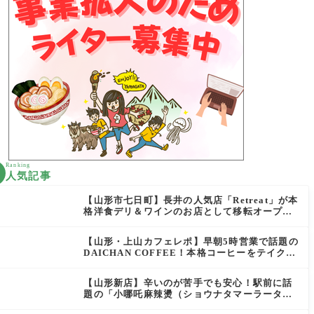
Ranking
人気記事
【山形市七日町】長井の人気店「Retreat」が本
格洋食デリ＆ワインのお店として移転オープン
決定！
【山形・上山カフェレポ】早朝5時営業で話題の
DAICHAN COFFEE！本格コーヒーをテイクア
ウトで堪能
【山形新店】辛いのが苦手でも安心！駅前に話
題の「小哪吒麻辣燙（ショウナタマーラータ
ン）」がOPEN