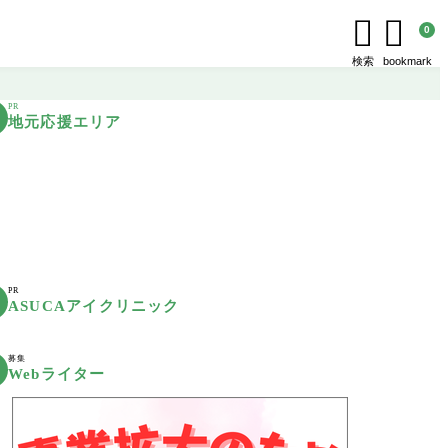


0
検索
bookmark
PR
地元応援エリア
PR
ASUCAアイクリニック
募集
Webライター