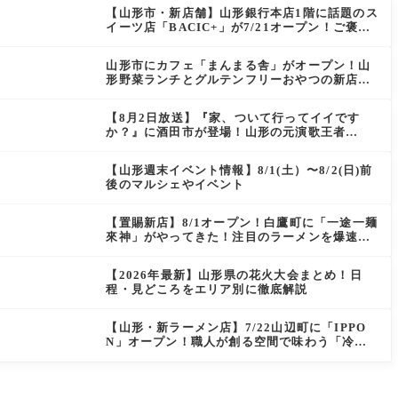
【山形市・新店舗】山形銀行本店1階に話題のス
イーツ店「BACIC+」が7/21オープン！ご褒美
にぴったりの絶品ケーキを実食レポ
山形市にカフェ「まんまる舎」がオープン！山
形野菜ランチとグルテンフリーおやつの新店情
報
【8月2日放送】『家、ついて行ってイイです
か？』に酒田市が登場！山形の元演歌王者
（秘）郷土メシ
【山形週末イベント情報】8/1(土）〜8/2(日)前
後のマルシェやイベント
【置賜新店】8/1オープン！白鷹町に「一途一麺
來神」がやってきた！注目のラーメンを爆速実
食レポ
【2026年最新】山形県の花火大会まとめ！日
程・見どころをエリア別に徹底解説
【山形・新ラーメン店】7/22山辺町に「IPPO
N」オープン！職人が創る空間で味わう「冷た
い鶏らーめん」を実食レポ