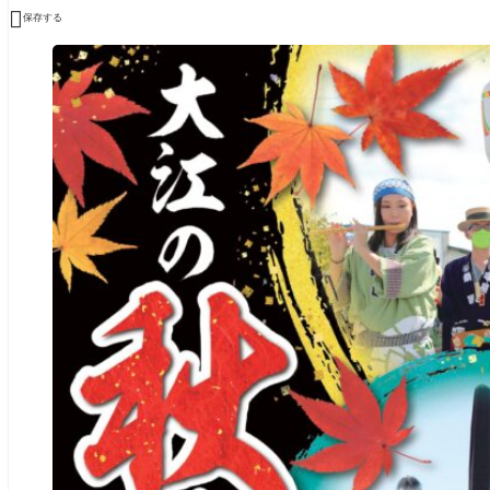

保存する