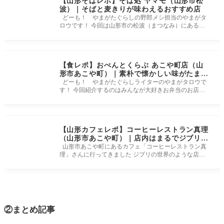
【山形そばレポ】そば処 ヤマモ（山形市松
波）｜そばと麦きりが味わえるおすすめ店
どーも！ やまがたぐらしの野郎メシ担当のやまがタ
ロウです！ 今回は山形市の松波（まつなみ）にある蕎
麦屋「そば処ヤマモ」
【食レポ】おべんとくらぶ あこや町店（山
形市あこや町）｜素朴で懐かしい味がたまり
ませんでした
どーも！ やまがたぐらしライターのやまがタロウで
す！ 今回紹介するのはみんなが大好きお弁当のお店
「おべんとくらぶ あこや
【山形カフェレポ】コーヒーレストラン真理
（山形市あこや町）｜店内はまるでジブリの
世界⁉癒し空間でいただく絶品カレー
山形市あこや町にあるカフェ「コーヒーレストラン真
理」さんに行ってきました ジブリの世界のような店内
と、そこでいただくカ
②まとめ記事