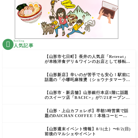
Ranking

人気記事
【山形市七日町】長井の人気店「Retreat」
が本格洋食デリ＆ワインのお店として移転オ
ープン決定！
【山形新店】辛いのが苦手でも安心！駅前に
話題の「小哪吒麻辣燙（ショウナタマーラー
タン）」がOPEN
【山形市・新店舗】山形銀行本店1階に話題
のスイーツ店「BACIC+」が7/21オープン！
ご褒美にぴったりの絶品ケーキを実食レポ
【山形・上山カフェレポ】早朝5時営業で話
題のDAICHAN COFFEE！本格コーヒーを
テイクアウトで堪能
【山形週末イベント情報】8/1(土）〜8/2(日)
前後のマルシェやイベント