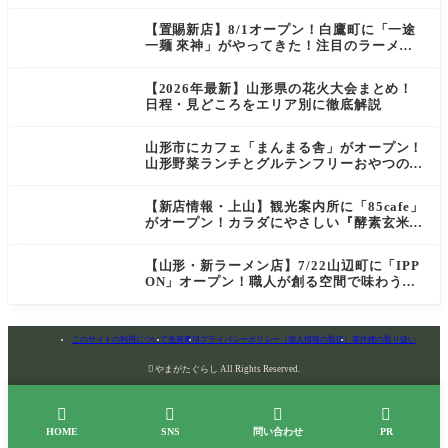
【置賜新店】8/1オープン！白鷹町に「一途
一麺 來神」がやってきた！注目のラーメン
を爆速実食レポ
【2026年最新】山形県の花火大会まとめ！
日程・見どころをエリア別に徹底解説
山形市にカフェ「まんまる舎」がオープン！
山形野菜ランチとグルテンフリーおやつの新
店情報
【新店情報・上山】観光案内所に「85cafe」
がオープン！カラダにやさしい『酵素玄米お
にぎり』とコーヒーを味わう
【山形・新ラーメン店】7/22山辺町に「IPP
ON」オープン！職人が創る空間で味わう
「冷たい鶏らーめん」を実食レポ
このサイトの利用について
免責事項
プライバシーポリシー（個人情報の取扱）
著作権の取り扱い

やまがたぐらし All Rights Reserved.




HOME
SNS
問い合わせ
PR