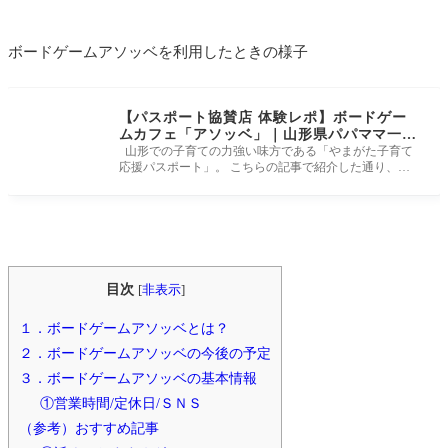
ボードゲームアソッベを利用したときの様子
【パスポート協賛店 体験レポ】ボードゲー
ムカフェ「アソッベ」｜山形県パパママ一緒
に子育て応援事業
山形での子育ての力強い味方である「やまがた子育て
応援パスポート」。 こちらの記事で紹介した通り、協
賛店の拡大やパスポー
目次
[
非表示
]
１．ボードゲームアソッベとは？
２．ボードゲームアソッベの今後の予定
３．ボードゲームアソッベの基本情報
①営業時間/定休日/ＳＮＳ
（参考）おすすめ記事