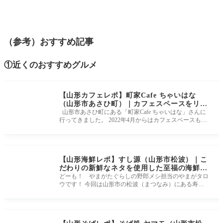
（参考）おすすめ記事
①近くのおすすめグルメ
【山形カフェレポ】町家Cafe ちゃいはな
（山形市あさひ町）｜カフェスペースをリニ
ューアルしたちゃいはなに行ってきました！
山形市あさひ町にある「町家Cafe ちゃいはな」さんに
行ってきました。 2022年4月からはカフェスペースもリ
ニューアルオープン！ マ
【山形海鮮レポ】すし源（山形市松波）｜こ
だわりの新鮮なネタを使用した至福の海鮮
丼！！！
どーも！ やまがたぐらしの野郎メシ担当のやまがタロ
ウです！ 今回は山形市の松波（まつなみ）にある寿司
屋「すし源」さんに行