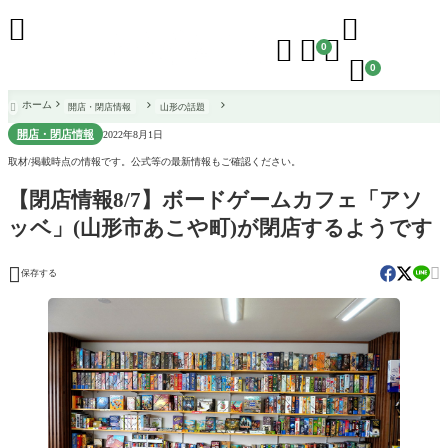





0

0
ホーム
開店・閉店情報
山形の話題

開店・閉店情報
2022年8月1日
取材/掲載時点の情報です。公式等の最新情報もご確認ください。
【閉店情報8/7】ボードゲームカフェ「アソ
ッベ」(山形市あこや町)が閉店するようです


保存する