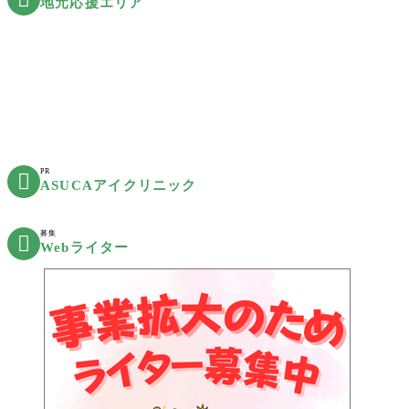
地元応援エリア
PR

ASUCAアイクリニック
募集

Webライター