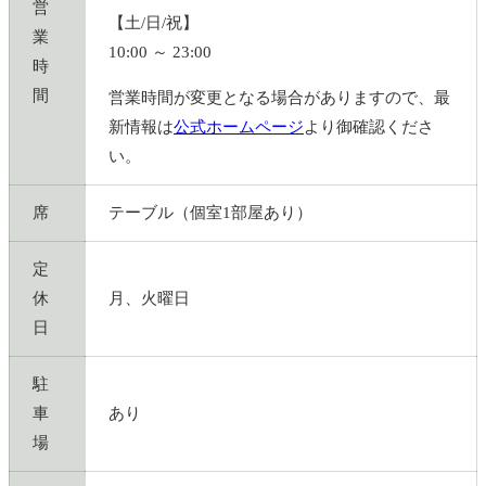
営
【土/日/祝】
業
10:00 ～ 23:00
時
間
営業時間が変更となる場合がありますので、最
新情報は
公式ホームページ
より御確認くださ
い。
席
テーブル（個室1部屋あり）
定
休
月、火曜日
日
駐
車
あり
場