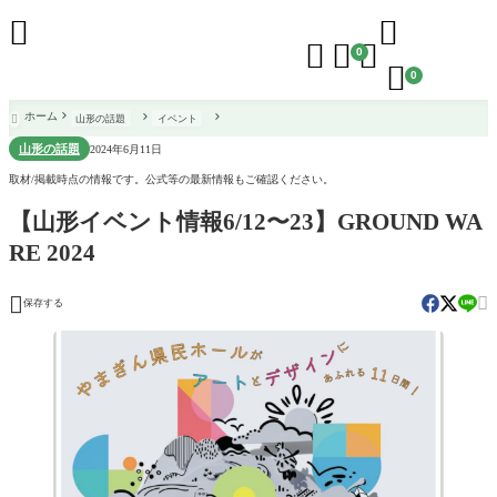





0

0
ホーム
山形の話題
イベント

山形の話題
2024年6月11日
取材/掲載時点の情報です。公式等の最新情報もご確認ください。
【山形イベント情報6/12〜23】GROUND WA
RE 2024


保存する