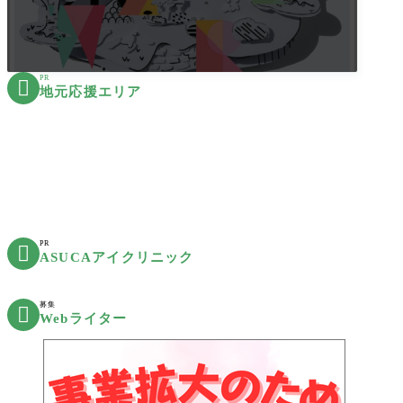
PR

地元応援エリア
PR

ASUCAアイクリニック
募集

Webライター