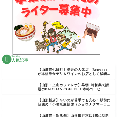
Ranking

人気記事
【山形市七日町】長井の人気店「Retreat」
が本格洋食デリ＆ワインのお店として移転オ
ープン決定！
【山形・上山カフェレポ】早朝5時営業で話
題のDAICHAN COFFEE！本格コーヒーを
テイクアウトで堪能
【山形新店】辛いのが苦手でも安心！駅前に
話題の「小哪吒麻辣燙（ショウナタマーラー
タン）」がOPEN
【山形市・新店舗】山形銀行本店1階に話題