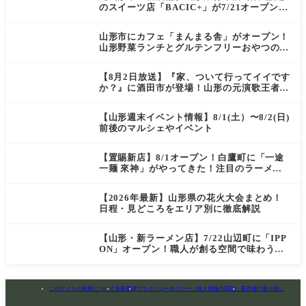
のスイーツ店「BACIC+」が7/21オープン！
ご褒美にぴったりの絶品ケーキを実食レポ
山形市にカフェ「まんまる舎」がオープン！
山形野菜ランチとグルテンフリーおやつの新
店情報
【8月2日放送】『家、ついて行ってイイです
か？』に酒田市が登場！山形の元演歌王者
（秘）郷土メシ
【山形週末イベント情報】8/1(土）〜8/2(日)
前後のマルシェやイベント
【置賜新店】8/1オープン！白鷹町に「一途
一麺 來神」がやってきた！注目のラーメン
を爆速実食レポ
【2026年最新】山形県の花火大会まとめ！
日程・見どころをエリア別に徹底解説
【山形・新ラーメン店】7/22山辺町に「IPP
ON」オープン！職人が創る空間で味わう
「冷たい鶏らーめん」を実食レポ
このサイトの利用について
免責事項
プライバシーポリシー（個人情報の取扱）
著作権の取り扱い